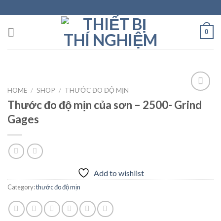
Skip
to
content
0
HOME
/
SHOP
/
THƯỚC ĐO ĐỘ MỊN
Thước đo độ mịn của sơn – 2500- Grind
Gages
Add to
wishlist
Add to wishlist
Category:
thước đo độ mịn