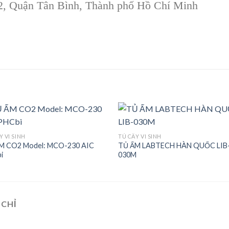
 2, Quận Tân Bình, Thành phố Hồ Chí Minh
Y VI SINH
TỦ CẤY VI SINH
M CO2 Model: MCO-230 AIC
TỦ ẤM LABTECH HÀN QUỐC LIB
Add to
Add
i
030M
wishlist
wishl
 CHỈ