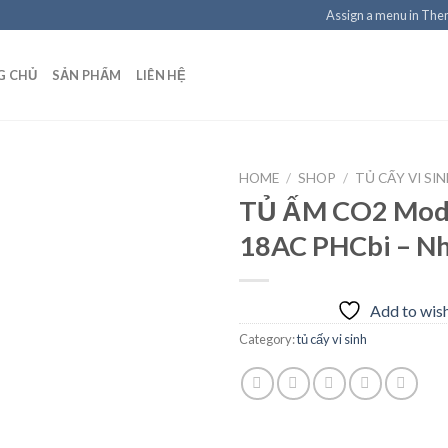
Assign a menu in Th
G CHỦ
SẢN PHẨM
LIÊN HỆ
HOME
/
SHOP
/
TỦ CẤY VI SI
TỦ ẤM CO2 Mod
18AC PHCbi – N
Add to
wishlist
Add to wish
Category:
tủ cấy vi sinh