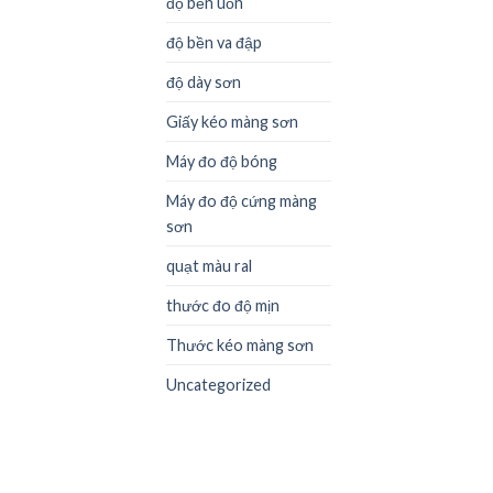
độ bền uốn
độ bền va đập
độ dày sơn
Giấy kéo màng sơn
Máy đo độ bóng
Máy đo độ cứng màng
sơn
quạt màu ral
thước đo độ mịn
Thước kéo màng sơn
Uncategorized