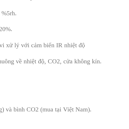
 %5rh.
 20%.
i xử lý với cảm biến IR nhiệt độ
huông về nhiệt độ, CO2, cửa không kín.
g) và bình CO2 (mua t
ại Việt Nam).