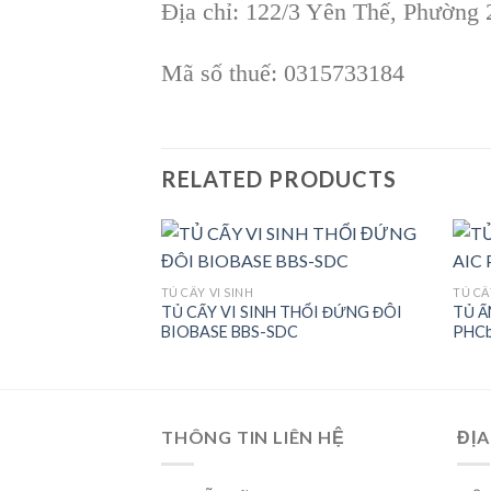
Địa chỉ: 122/3 Yên Thế, Phường
Mã số thuế: 0315733184
RELATED PRODUCTS
TỦ CẤY VI SINH
TỦ CẤ
: MCO 170AIC UV
TỦ CẤY VI SINH THỔI ĐỨNG ĐÔI
TỦ Ấ
Add to
Add to
BIOBASE BBS-SDC
PHCb
wishlist
wishlist
THÔNG TIN LIÊN HỆ
ĐỊA