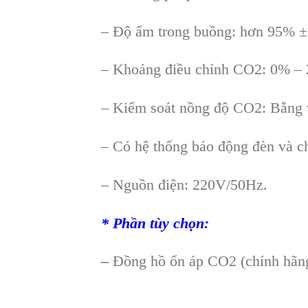
– Độ ẩm trong buồng: hơn 95% ±
– Khoảng điều chỉnh CO2: 0% –
– Kiểm soát nồng độ CO2: Bằng v
– Có hệ thống báo động đèn và c
– Nguồn điện: 220V/50Hz.
*
Phần t
ùy ch
ọn:
–
Đồng hồ ổn
áp CO2 (chính hãn