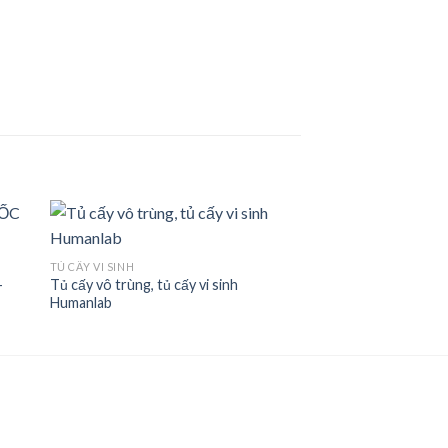
TỦ CẤY VI SINH
-
Tủ cấy vô trùng, tủ cấy vi sinh
 to
Add to
Humanlab
ist
wishlist