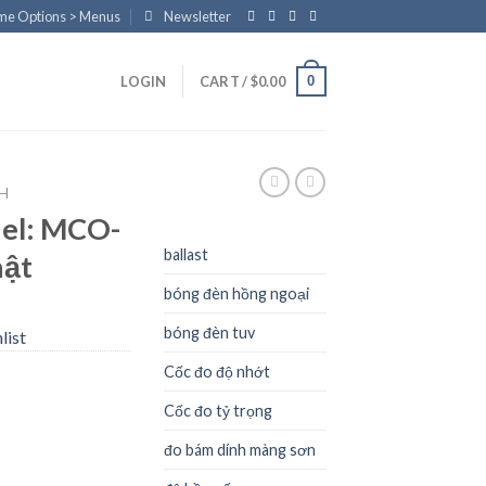
eme Options > Menus
Newsletter
0
LOGIN
CART /
$
0.00
NH
el: MCO-
ballast
hật
bóng đèn hồng ngoại
bóng đèn tuv
list
Cốc đo độ nhớt
Cốc đo tỷ trọng
đo bám dính màng sơn