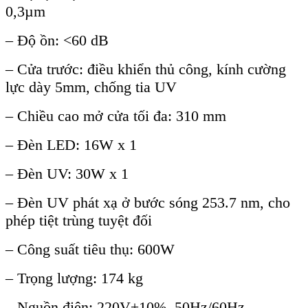
0,3
µm
– Đ
ộ ồn: <60 dB
– Cửa trước: điều khiển thủ c
ông, kính cư
ờng
lực d
ày 5mm, ch
ống tia UV
– Chiều cao mở cửa tối đa: 310 mm
– Đ
èn LED: 16W x 1
– Đèn UV: 30W x 1
– Đèn UV phát x
ạ ở bước s
óng 253.7 nm, cho
phép ti
ệt tr
ùng tuy
ệt đối
– C
ông su
ất ti
êu th
ụ: 600W
– Trọng lượng: 174 kg
– Nguồn điện: 220V
±10%, 50Hz/60Hz.