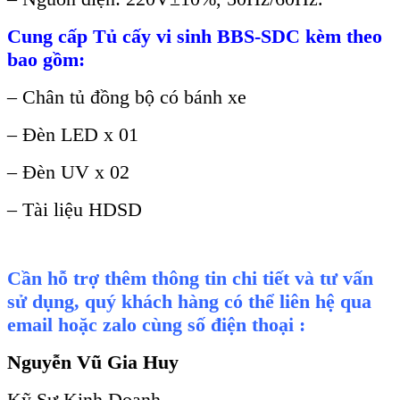
Cung c
ấp
Tủ cấy vi sinh BBS-SDC
k
èm theo
bao g
ồm:
– Ch
ân t
ủ đồng bộ c
ó bánh xe
– Đèn LED x 01
– Đèn UV x 02
– Tài li
ệu HDSD
Cần hỗ trợ thêm thông tin chi tiết và tư vấn
sử dụng, quý khách hàng có thể liên hệ qua
email hoặc zalo cùng số điện thoại :
Nguyễn Vũ Gia Huy
Kỹ Sư Kinh Doanh