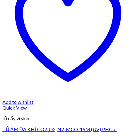
Add to wishlist
Quick View
tủ cấy vi sinh
TỦ ẤM ĐA KHÍ CO2, O2, N2, MCO-19M (UV) PHCbi