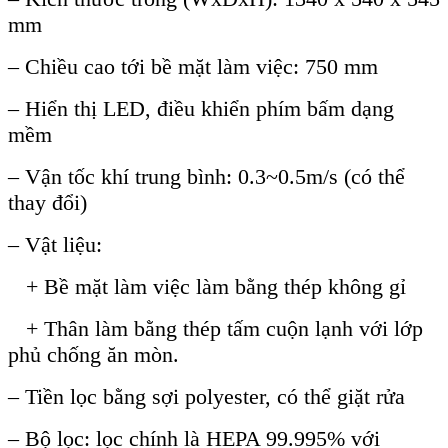
mm
– Chiều cao tới bề mặt l
àm vi
ệc: 750 mm
– Hiển thị LED, điều khiển ph
ím b
ấm dạng
mềm
– Vận tốc kh
í trung bình: 0.3~0.5m/s (có th
ể
thay đổi)
– Vật liệu:
+ Bề mặt l
àm vi
ệc l
àm b
ằng th
ép không g
ỉ
+ Th
ân làm b
ằng th
ép t
ấm cuộn lạnh với lớp
phủ chống ăn m
òn.
– Ti
ền lọc bằng sợi polyester, c
ó th
ể giặt rửa
– Bộ lọc: lọc ch
ính là HEPA 99.995% v
ới