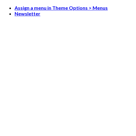
Skip
Assign a menu in Theme Options > Menus
to
Newsletter
content