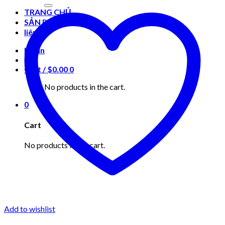
for:
TRANG CHỦ
SẢN PHẨM
liên hệ
Login
Cart /
$
0.00
0
No products in the cart.
0
Cart
No products in the cart.
Add to wishlist