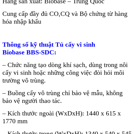
H
ãng s
ản xuất: Biobase
–
Trung Quốc
Cung cấp đầy đủ CO,CQ v
à B
ộ chứng từ h
àng
hóa nh
ập khẩu
Th
ông s
ố kỹ thuật
Tủ cấy vi sinh
Biobase
BBS-SDC:
– Chức năng tạo d
òng khí s
ạch, d
ùng trong nôi
c
ấy vi sinh hoặc những c
ông vi
ệc đ
òi h
ỏi m
ôi
trư
ờng v
ô trùng.
– Bu
ồng cấy v
ô trùng ch
ỉ bảo vệ mẫu, kh
ông
b
ảo vệ người thao t
ác.
– Kích thư
ớc ngo
ài (WxDxH): 1440 x 615 x
1770 mm
– Kích thư
ớc trong (WxDxH): 1340 x 540 x 545