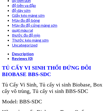
độ bền uốn
độ bền va đập
độ dày sơn
Giấy kéo màng sơn
Máy đo độ bóng
Máy đo độ cứng màng sơn
quạt màu ral
thước đo độ mịn
Thước kéo màng sơn
Uncategorized
Description
Reviews (0)
TỦ CẤY VI SINH THỔI ĐỨNG ĐÔI
BIOBASE BBS-SDC
T
ủ Cấy Vi Sinh
, Tủ cấy vi sinh Biobase, Box
cấy vô trùng, Tủ cấy vi sinh BBS-SDC
Model: BBS-SDC