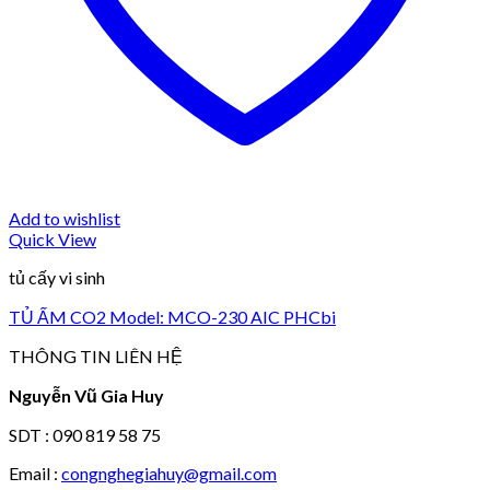
Add to wishlist
Quick View
tủ cấy vi sinh
TỦ ẤM CO2 Model: MCO-230 AIC PHCbi
THÔNG TIN LIÊN HỆ
Nguyễn Vũ Gia Huy
SDT : 090 819 58 75
Email :
congnghegiahuy@gmail.com