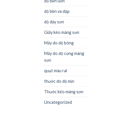
độ bền uốn
độ bền va đập
độ dày sơn
Giấy kéo màng sơn
Máy đo độ bóng
Máy đo độ cứng màng
sơn
quạt màu ral
thước đo độ mịn
Thước kéo màng sơn
Uncategorized