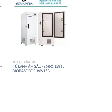
 to
Add to
ist
wishlist
TỦ LẠNH ÂM SÂU
F-
TỦ LẠNH ÂM SÂU -86 ĐỘ 158 lít
BIOBASE BDF-86V158