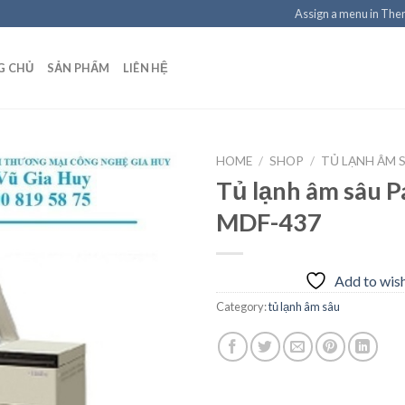
Assign a menu in Th
G CHỦ
SẢN PHẨM
LIÊN HỆ
HOME
/
SHOP
/
TỦ LẠNH ÂM 
Tủ lạnh âm sâu P
MDF-437
Add to
wishlist
Add to wish
Category:
tủ lạnh âm sâu