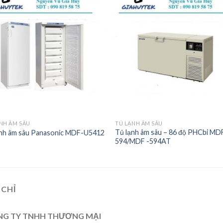
Add to
Add
wishlist
wishl
NH ÂM SÂU
TỦ LẠNH ÂM SÂU
Tủ lạnh âm sâu – 86 độ PHCbi MD
ạnh âm sâu Panasonic MDF-U5412
594/MDF -594AT
 CHỈ
G TY TNHH THƯƠNG MẠI