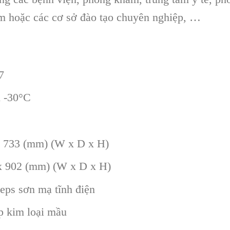
ệm hoặc các cơ sở đào tạo chuyên nghiệp, …
7
n -30°C
x 733 (mm) (W x D x H)
 x 902 (mm) (W x D x H)
eps sơn mạ tĩnh điện
p kim loại mầu