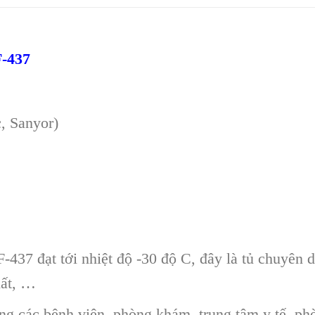
-437
, Sanyor)
37 đạt tới nhiệt độ -30 độ C, đây là tủ chuyên dụ
hất, …
ng các bệnh viện, phòng khám, trung tâm y tế, p