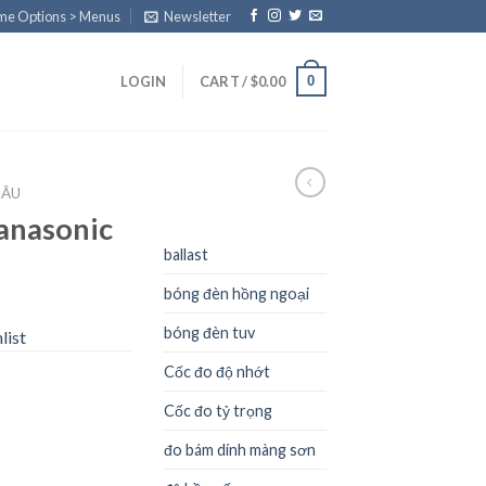
eme Options > Menus
Newsletter
0
LOGIN
CART /
$
0.00
SÂU
anasonic
ballast
bóng đèn hồng ngoại
bóng đèn tuv
list
Cốc đo độ nhớt
Cốc đo tỷ trọng
đo bám dính màng sơn