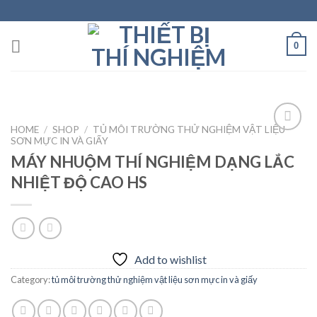
Skip
to
content
0
HOME
/
SHOP
/
TỦ MÔI TRƯỜNG THỬ NGHIỆM VẬT LIỆU
SƠN MỰC IN VÀ GIẤY
MÁY NHUỘM THÍ NGHIỆM DẠNG LẮC
Add to
NHIỆT ĐỘ CAO HS
wishlist
Add to wishlist
Category:
tủ môi trường thử nghiệm vật liệu sơn mực in và giấy