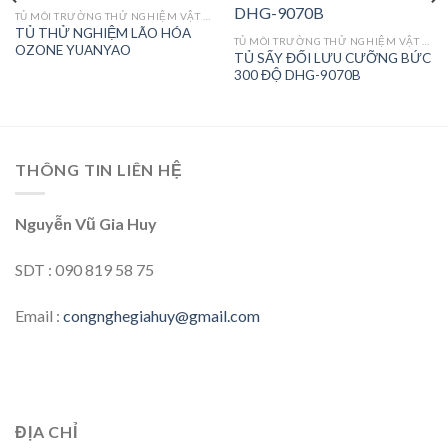
TỦ MÔI TRƯỜNG THỬ NGHIỆM VẬT LIỆU SƠN MỰC IN VÀ GIẤY
TỦ THỬ NGHIỆM LÃO HÓA
Add to
Add to
TỦ MÔI TRƯỜNG THỬ NGHIỆM VẬT LIỆU SƠN MỰC IN VÀ GIẤY
OZONE YUANYAO
wishlist
wishlist
TỦ SẤY ĐỐI LƯU CƯỠNG BỨC
300 ĐỘ DHG-9070B
THÔNG TIN LIÊN HỆ
Nguyễn Vũ Gia Huy
SDT : 090 819 58 75
Email :
congnghegiahuy@gmail.com
ĐỊA CHỈ