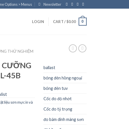
eme Options > Menus
Newsletter
0
LOGIN
CART /
$
0.00
ỜNG THỬ NGHIỆM
U CƯỠNG
ballast
L-45B
bóng đèn hồng ngoại
bóng đèn tuv
list
Cốc đo độ nhớt
ật liệu sơn mực in và
Cốc đo tỷ trọng
đo bám dính màng sơn