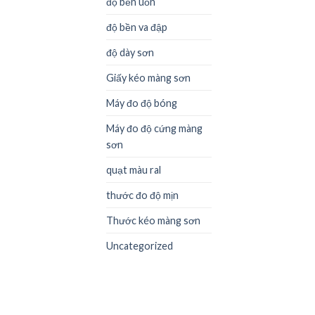
độ bền uốn
độ bền va đập
độ dày sơn
Giấy kéo màng sơn
Máy đo độ bóng
Máy đo độ cứng màng
sơn
quạt màu ral
thước đo độ mịn
Thước kéo màng sơn
Uncategorized