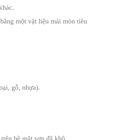
khác.
bằng một vật liệu mài mòn tiêu
oại, gỗ, nhựa).
 trên bề mặt sơn đã khô.