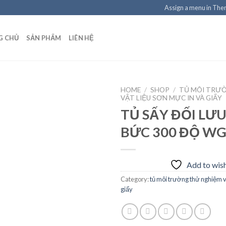
Assign a menu in Th
G CHỦ
SẢN PHẨM
LIÊN HỆ
HOME
/
SHOP
/
TỦ MÔI TRƯ
VẬT LIỆU SƠN MỰC IN VÀ GIẤY
TỦ SẤY ĐỐI LƯ
BỨC 300 ĐỘ WG
Add to
wishlist
Add to wish
Category:
tủ môi trường thử nghiệm v
giấy