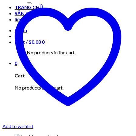
for:
TRANG CHỦ
SẢN PHẨM
liên hệ
Login
Cart /
$
0.00
0
No products in the cart.
0
Cart
No products in the cart.
Add to wishlist