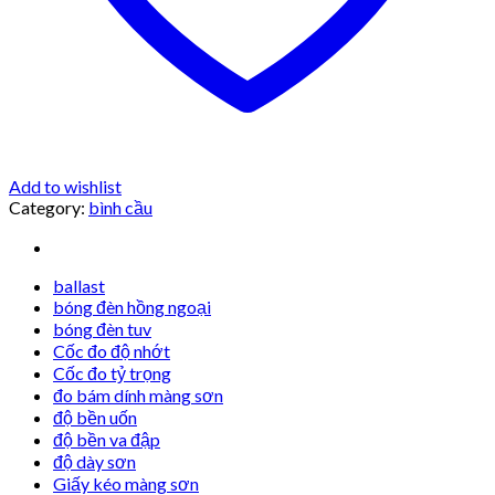
Add to wishlist
Category:
bình cầu
ballast
bóng đèn hồng ngoại
bóng đèn tuv
Cốc đo độ nhớt
Cốc đo tỷ trọng
đo bám dính màng sơn
độ bền uốn
độ bền va đập
độ dày sơn
Giấy kéo màng sơn