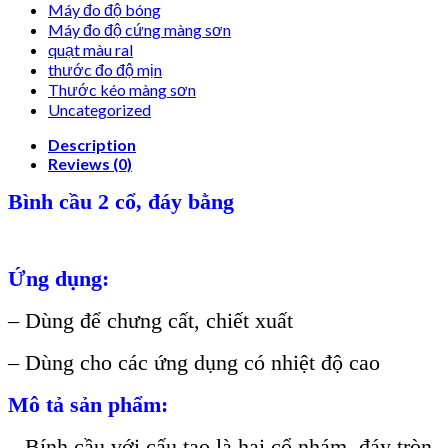
Máy đo độ bóng
Máy đo độ cứng màng sơn
quạt màu ral
thước đo độ mịn
Thước kéo màng sơn
Uncategorized
Description
Reviews (0)
Bình cầu 2 cổ, đáy bằng
Ứng dụng:
– Dùng để chưng cất, chiết xuất
– Dùng cho các ứng dụng có nhiệt độ cao
Mô tả sản phẩm:
– Bính cầu với cấu tạo là hai cổ nhám, đáy tròn