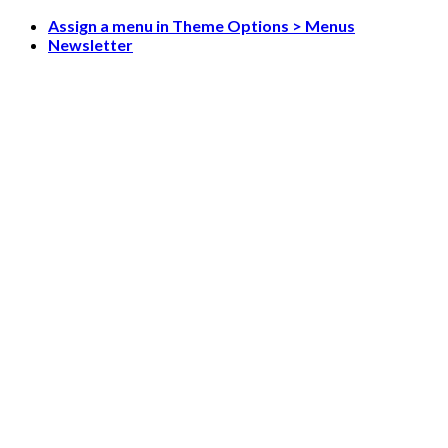
Skip
Assign a menu in Theme Options > Menus
to
Newsletter
content