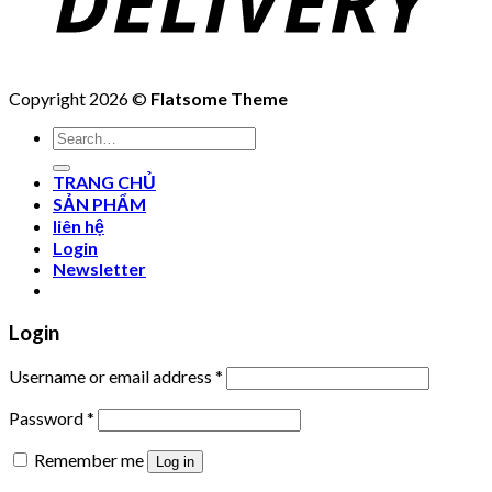
Copyright 2026 ©
Flatsome Theme
Search
for:
TRANG CHỦ
SẢN PHẨM
liên hệ
Login
Newsletter
Login
Username or email address
*
Password
*
Remember me
Log in