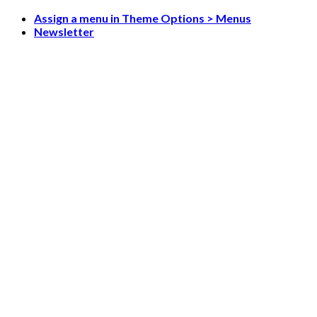
Skip
Assign a menu in Theme Options > Menus
to
Newsletter
content