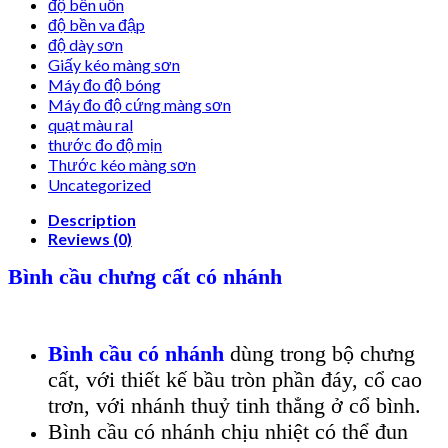
độ bền uốn
độ bền va đập
độ dày sơn
Giấy kéo màng sơn
Máy đo độ bóng
Máy đo độ cứng màng sơn
quạt màu ral
thước đo độ mịn
Thước kéo màng sơn
Uncategorized
Description
Reviews (0)
Bình cầu chưng cất có nhánh
Bình cầu có nhánh
dùng trong bộ chưng
cất, với thiết kế bầu tròn phần đáy, cổ cao
trơn, với nhánh thuỷ tinh thẳng ở cổ bình.
Bình cầu có nhánh chịu nhiệt có thể đun