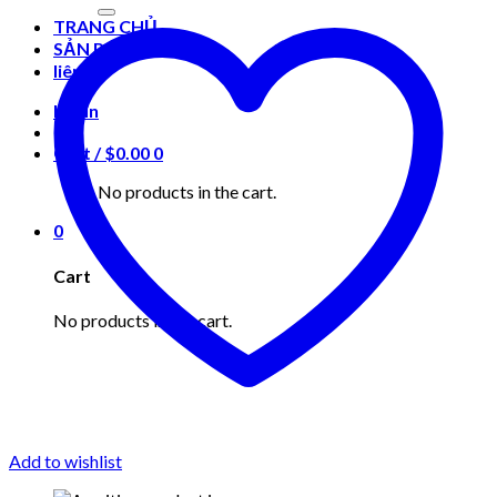
for:
TRANG CHỦ
SẢN PHẨM
liên hệ
Login
Cart /
$
0.00
0
No products in the cart.
0
Cart
No products in the cart.
Add to wishlist