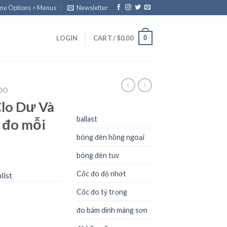
eme Options > Menus
Newsletter
0
LOGIN
CART /
$
0.00
ĐO
lo Dư Và
ballast
 đo mỗi
bóng đèn hồng ngoại
bóng đèn tuv
Cốc đo độ nhớt
list
Cốc đo tỷ trọng
đo bám dính màng sơn