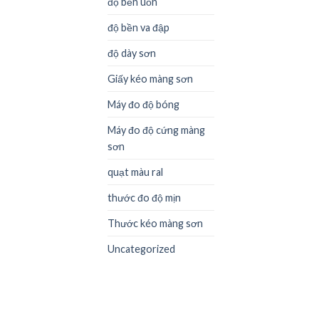
độ bền uốn
độ bền va đập
độ dày sơn
Giấy kéo màng sơn
Máy đo độ bóng
Máy đo độ cứng màng
sơn
quạt màu ral
thước đo độ mịn
Thước kéo màng sơn
Uncategorized