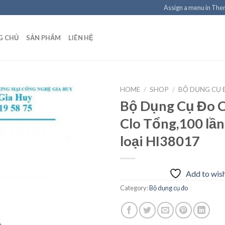
Assign a menu in Th
G CHỦ
SẢN PHẨM
LIÊN HỆ
HOME
/
SHOP
/
BỘ DỤNG CỤ 
Bộ Dụng Cụ Đo C
Clo Tổng,100 lần
Add to
loại HI38017
wishlist
Add to wish
Category:
Bộ dụng cụ đo