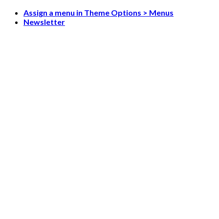
Skip
Assign a menu in Theme Options > Menus
to
Newsletter
content