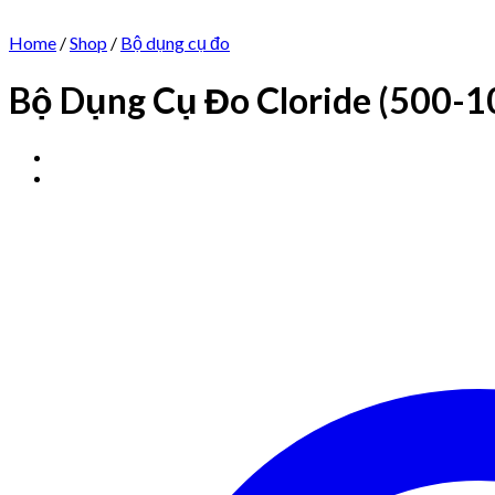
Home
/
Shop
/
Bộ dụng cụ đo
Bộ Dụng Cụ Đo Cloride (500-