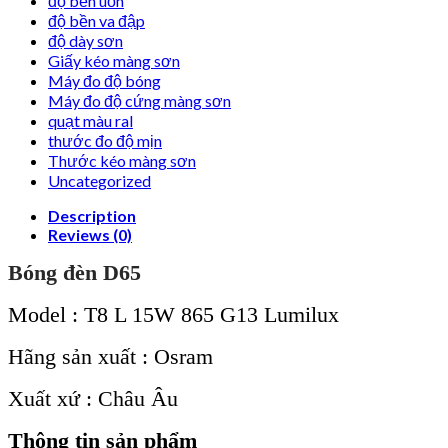
độ bền uốn
độ bền va đập
độ dày sơn
Giấy kéo màng sơn
Máy đo độ bóng
Máy đo độ cứng màng sơn
quạt màu ral
thước đo độ mịn
Thước kéo màng sơn
Uncategorized
Description
Reviews (0)
Bóng đèn D65
Model : T8 L 15W 865 G13 Lumilux
Hãng sản xuất : Osram
Xuất xứ : Châu Âu
Thông tin sản phẩm