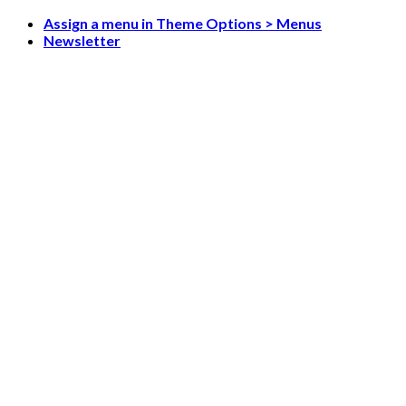
Skip
Assign a menu in Theme Options > Menus
to
Newsletter
content