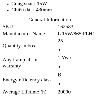
Công suất : 15W
Chiều dài : 430mm
General Information
SKU
162533
Manufacturer Name
L 15W/865 FLH1
25
Quantity in box
?
1 Year
Any Lamp all-in
warranty
?
B
Energy efficiency class
?
Average Lifetime (h)
20000