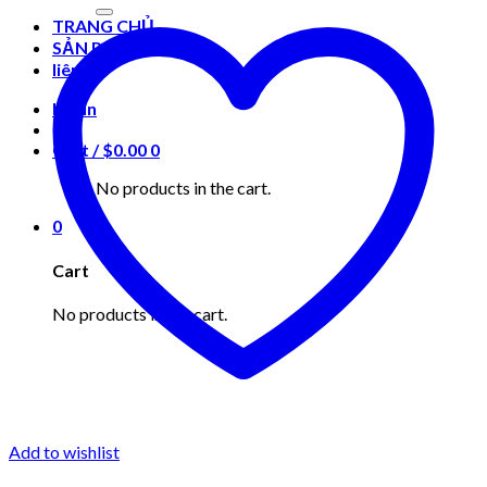
for:
TRANG CHỦ
SẢN PHẨM
liên hệ
Login
Cart /
$
0.00
0
No products in the cart.
0
Cart
No products in the cart.
Add to wishlist