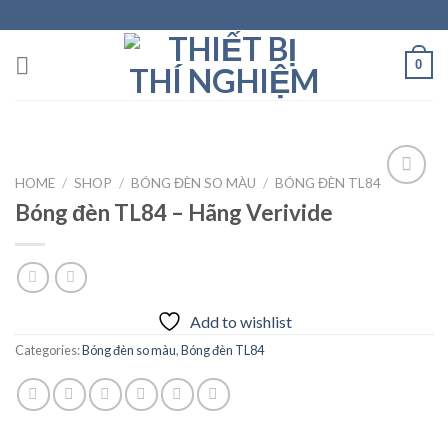
Skip
to
content
0
HOME
/
SHOP
/
BÓNG ĐÈN SO MÀU
/
BÓNG ĐÈN TL84
Bóng đèn TL84 – Hãng Verivide
Add to
wishlist
Add to wishlist
Categories:
Bóng đèn so màu
,
Bóng đèn TL84