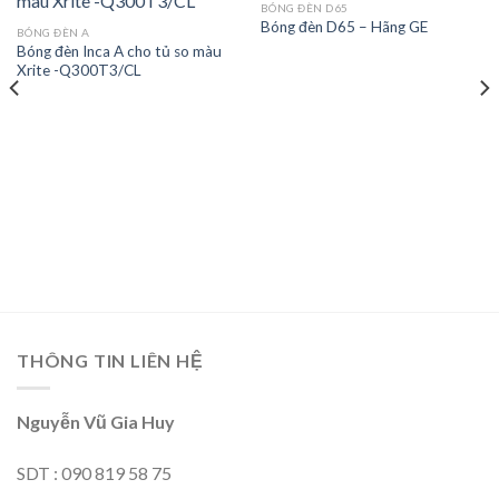
BÓNG ĐÈN D65
Bóng đèn D65 – Hãng GE
BÓNG ĐÈN A
Bóng đèn Inca A cho tủ so màu
Add to
Add to
Xrite -Q300T3/CL
wishlist
wishlist
THÔNG TIN LIÊN HỆ
Nguyễn Vũ Gia Huy
SDT : 090 819 58 75