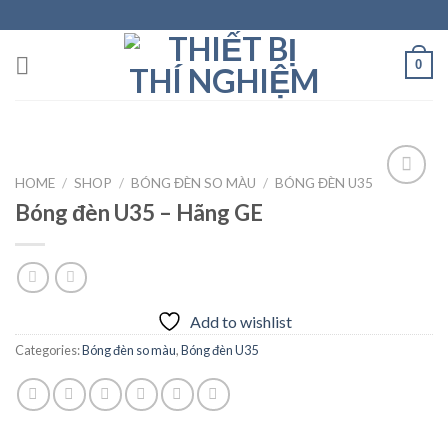
Skip
to
content
0
HOME
/
SHOP
/
BÓNG ĐÈN SO MÀU
/
BÓNG ĐÈN U35
Bóng đèn U35 – Hãng GE
Add to
wishlist
Add to wishlist
Categories:
Bóng đèn so màu
,
Bóng đèn U35