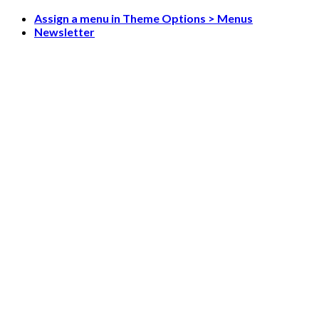
Skip
Assign a menu in Theme Options > Menus
to
Newsletter
content