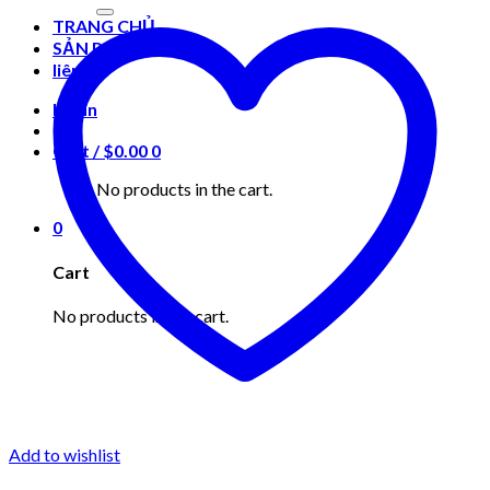
for:
TRANG CHỦ
SẢN PHẨM
liên hệ
Login
Cart /
$
0.00
0
No products in the cart.
0
Cart
No products in the cart.
Add to wishlist