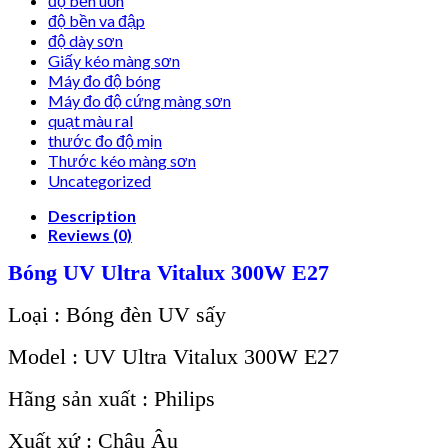
độ bền uốn
độ bền va đập
độ dày sơn
Giấy kéo màng sơn
Máy đo độ bóng
Máy đo độ cứng màng sơn
quạt màu ral
thước đo độ mịn
Thước kéo màng sơn
Uncategorized
Description
Reviews (0)
Bóng UV Ultra Vitalux 300W E27
Loại : Bóng đèn UV sấy
Model : UV Ultra Vitalux 300W E27
Hãng sản xuất : Philips
Xuất xứ : Châu Âu