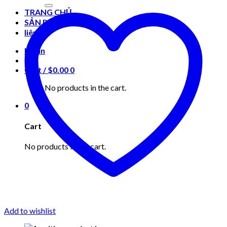
for:
TRANG CHỦ
SẢN PHẨM
liên hệ
Login
Cart /
$
0.00
0
No products in the cart.
0
Cart
No products in the cart.
Add to wishlist