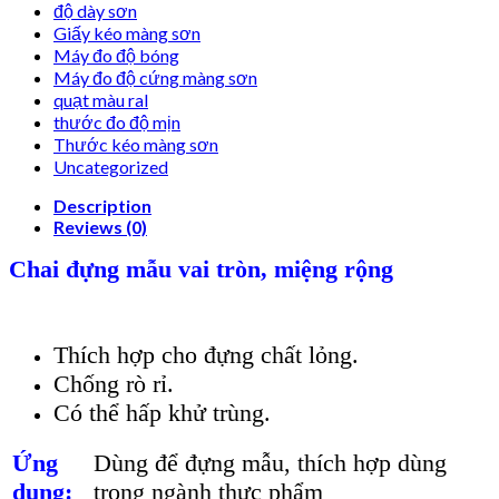
độ dày sơn
Giấy kéo màng sơn
Máy đo độ bóng
Máy đo độ cứng màng sơn
quạt màu ral
thước đo độ mịn
Thước kéo màng sơn
Uncategorized
Description
Reviews (0)
Chai đựng mẫu vai tròn, miệng rộng
Thích hợp cho đựng chất lỏng.
Chống rò rỉ.
Có thể hấp khử trùng.
Ứng
Dùng để đựng mẫu, thích hợp dùng
dụng:
trong ngành thực phẩm