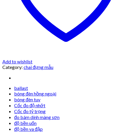
Add to wishlist
Category:
chai đựng mẫu
ballast
bóng đèn hồng ngoại
bóng đèn tuv
Cốc đo độ nhớt
Cốc đo tỷ trọng
đo bám dính màng sơn
độ bền uốn
độ bền va đập