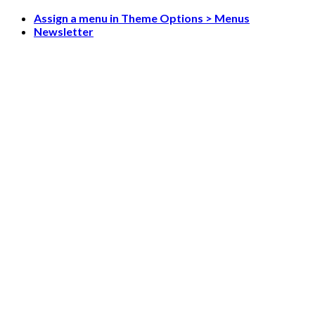
Skip
Assign a menu in Theme Options > Menus
to
Newsletter
content