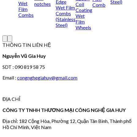
Edge
Steel)
Wet
notches
Coil
Comb
Wet Film
Film
Coating
Combs
Combs
Wet
(Stainless
Film
Steel)
Wheels
THÔNG TIN LIÊN HỆ
Nguyễn Vũ Gia Huy
SDT : 090 819 58 75
Email :
congnghegiahuy@gmail.com
ĐỊA CHỈ
CÔNG TY TNHH THƯƠNG MẠI CÔNG NGHỆ GIA HUY
Địa chỉ: 182 Cộng Hòa, Phường 12, Quận Tân Bình, Thành phố
Hồ Chí Minh, Việt Nam