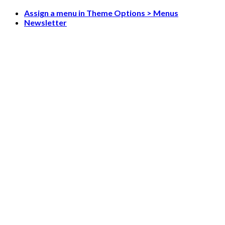
Skip
Assign a menu in Theme Options > Menus
to
Newsletter
content