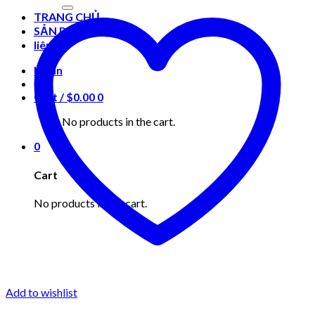
for:
TRANG CHỦ
SẢN PHẨM
liên hệ
Login
Cart /
$
0.00
0
No products in the cart.
0
Cart
No products in the cart.
Add to wishlist