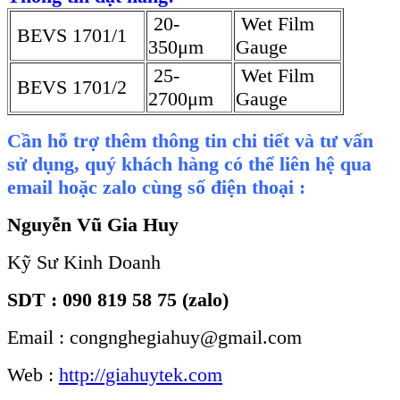
20-
Wet Film
BEVS 1701/1
350μm
Gauge
25-
Wet Film
BEVS 1701/2
2700μm
Gauge
Cần hỗ trợ thêm thông tin chi tiết và tư vấn
sử dụng, quý khách hàng có thể liên hệ qua
email hoặc zalo cùng số điện thoại :
Nguyễn Vũ Gia Huy
Kỹ Sư Kinh Doanh
SDT : 090 819 58 75 (zalo)
Email : congnghegiahuy@gmail.com
Web :
http://giahuytek.com