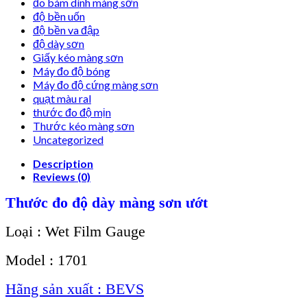
đo bám dính màng sơn
độ bền uốn
độ bền va đập
độ dày sơn
Giấy kéo màng sơn
Máy đo độ bóng
Máy đo độ cứng màng sơn
quạt màu ral
thước đo độ mịn
Thước kéo màng sơn
Uncategorized
Description
Reviews (0)
Thước đo độ dày màng sơn ướt
Loại : Wet Film Gauge
Model : 1701
Hãng sản xuất : BEVS