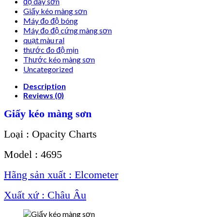
độ dày sơn
Giấy kéo màng sơn
Máy đo độ bóng
Máy đo độ cứng màng sơn
quạt màu ral
thước đo độ mịn
Thước kéo màng sơn
Uncategorized
Description
Reviews (0)
Giấy kéo màng sơn
Loại : Opacity Charts
Model : 4695
Hãng sản xuất : Elcometer
Xuất xứ : Châu Âu