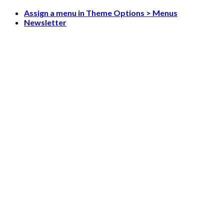
Skip
Assign a menu in Theme Options > Menus
to
Newsletter
content