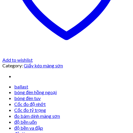
Add to wishlist
Category:
Giấy kéo màng sơn
ballast
bóng đèn hồng ngoại
bóng đèn tuv
Cốc đo độ nhớt
Cốc đo tỷ trọng
đo bám dính màng sơn
độ bền uốn
độ bền va đập