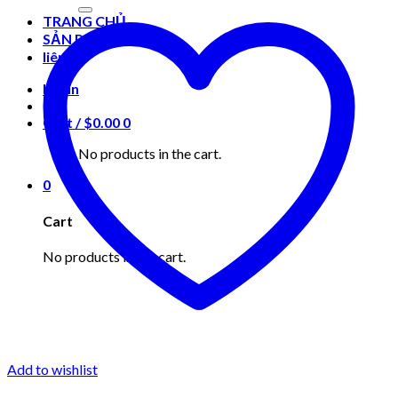
for:
TRANG CHỦ
SẢN PHẨM
liên hệ
Login
Cart /
$
0.00
0
No products in the cart.
0
Cart
No products in the cart.
Add to wishlist