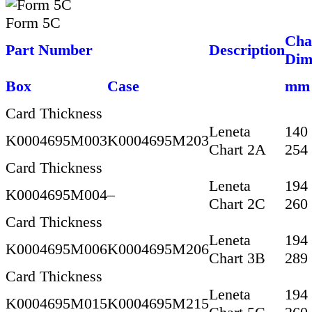
Form 5C
Cha
Part Number
Description
Dim
Box
Case
mm
Card Thickness
Leneta
140
K0004695M003
K0004695M203
Chart 2A
254
Card Thickness
Leneta
194
K0004695M004
–
Chart 2C
260
Card Thickness
Leneta
194
K0004695M006
K0004695M206
Chart 3B
289
Card Thickness
Leneta
194
K0004695M015
K0004695M215