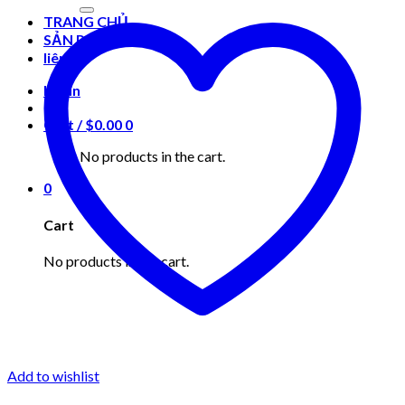
for:
TRANG CHỦ
SẢN PHẨM
liên hệ
Login
Cart /
$
0.00
0
No products in the cart.
0
Cart
No products in the cart.
Add to wishlist