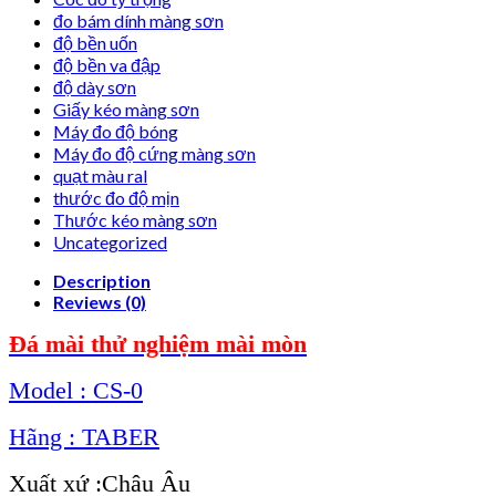
đo bám dính màng sơn
độ bền uốn
độ bền va đập
độ dày sơn
Giấy kéo màng sơn
Máy đo độ bóng
Máy đo độ cứng màng sơn
quạt màu ral
thước đo độ mịn
Thước kéo màng sơn
Uncategorized
Description
Reviews (0)
Đá mài thử nghiệm mài mòn
Model : CS-0
Hãng : TABER
Xuất xứ :Châu Âu