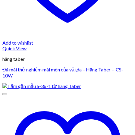
Add to wishlist
Quick View
hãng taber
Đá mài thử nghiệm mài mòn của vải,da – Hãng Taber – CS-
10W