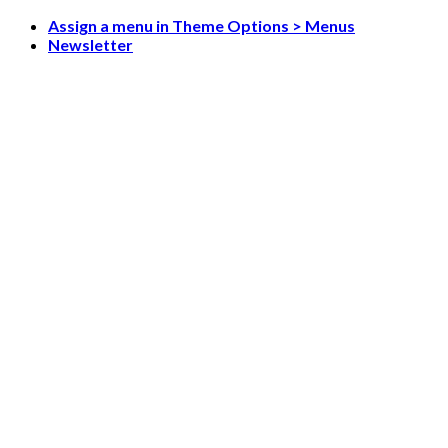
Skip
Assign a menu in Theme Options > Menus
to
Newsletter
content