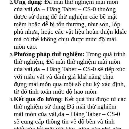
Ứng dụng
: Đá mài thử nghiệm mài mòn
của vải,da – Hãng Taber – CS-0 thường
được sử dụng để thử nghiệm các bề mặt
mềm hoặc dễ bị tổn thương, như sơn, lớp
phủ nhựa, hoặc các vật liệu hoàn thiện khác
mà có thể không chịu được mức độ mài
mòn cao.
Phương pháp thử nghiệm
: Trong quá trình
thử nghiệm, Đá mài thử nghiệm mài mòn
của vải,da – Hãng Taber – CS-0 sẽ tiếp xúc
với mẫu vật và đánh giá khả năng chịu
đựng mài mòn qua một số chu kỳ xác định,
từ đó tính toán mức độ hao mòn.
Kết quả đo lường
: Kết quả thu được từ các
thử nghiệm sử dụng Đá mài thử nghiệm
mài mòn của vải,da – Hãng Taber – CS-0
sẽ cung cấp thông tin về độ bền và tính
chất của bề mặt vật liệu, giúp các nhà sản