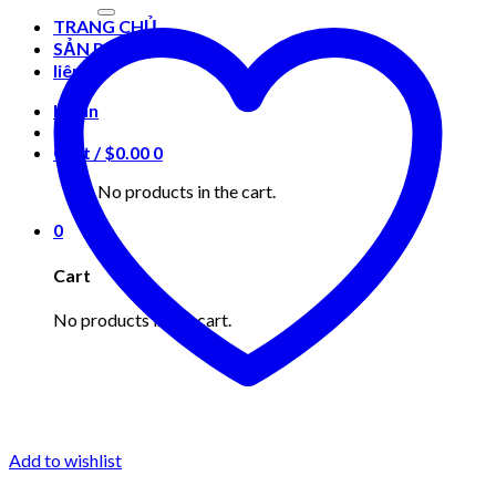
for:
TRANG CHỦ
SẢN PHẨM
liên hệ
Login
Cart /
$
0.00
0
No products in the cart.
0
Cart
No products in the cart.
Add to wishlist