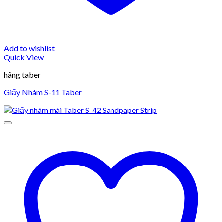
Add to wishlist
Quick View
hãng taber
Giấy Nhám S-11 Taber