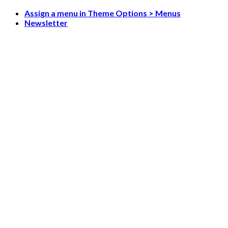
Skip
Assign a menu in Theme Options > Menus
to
Newsletter
content