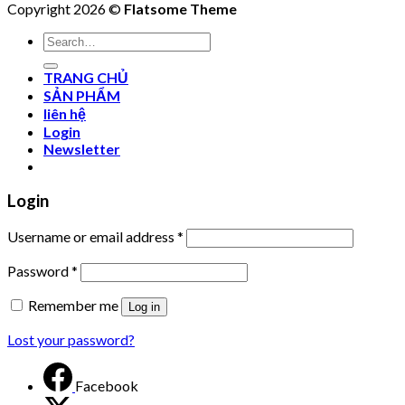
Copyright 2026 ©
Flatsome Theme
Search
for:
TRANG CHỦ
SẢN PHẨM
liên hệ
Login
Newsletter
Login
Username or email address
*
Password
*
Remember me
Log in
Lost your password?
Facebook