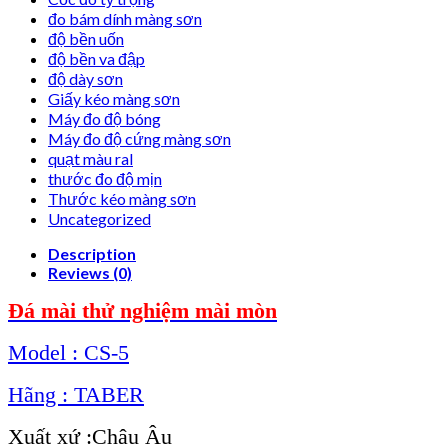
đo bám dính màng sơn
độ bền uốn
độ bền va đập
độ dày sơn
Giấy kéo màng sơn
Máy đo độ bóng
Máy đo độ cứng màng sơn
quạt màu ral
thước đo độ mịn
Thước kéo màng sơn
Uncategorized
Description
Reviews (0)
Đá mài thử nghiệm mài mòn
Model : CS-5
Hãng : TABER
Xuất xứ :Châu Âu