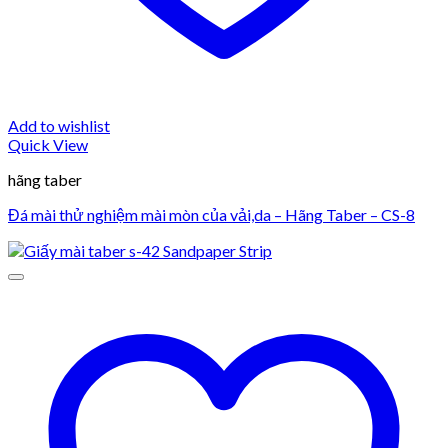
Add to wishlist
Quick View
hãng taber
Đá mài thử nghiệm mài mòn của vải,da – Hãng Taber – CS-8