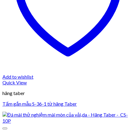
Add to wishlist
Quick View
hãng taber
Tấm gắn mẫu S-36-1 từ hãng Taber