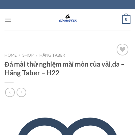
Skip
to
content
0
HOME
/
SHOP
/
HÃNG TABER
Đá mài thử nghiệm mài mòn của vải,da –
Hãng Taber – H22
Add to
wishlist