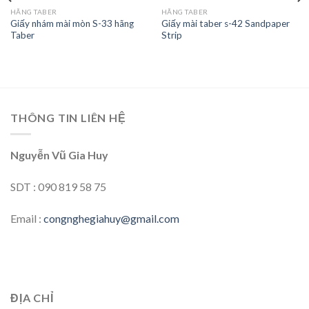
HÃNG TABER
HÃNG TABER
Giấy nhám mài mòn S-33 hãng
Giấy mài taber s-42 Sandpaper
Add to
Add to
Taber
Strip
wishlist
wishlist
THÔNG TIN LIÊN HỆ
Nguyễn Vũ Gia Huy
SDT : 090 819 58 75
Email :
congnghegiahuy@gmail.com
ĐỊA CHỈ