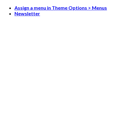
Skip
Assign a menu in Theme Options > Menus
to
Newsletter
content