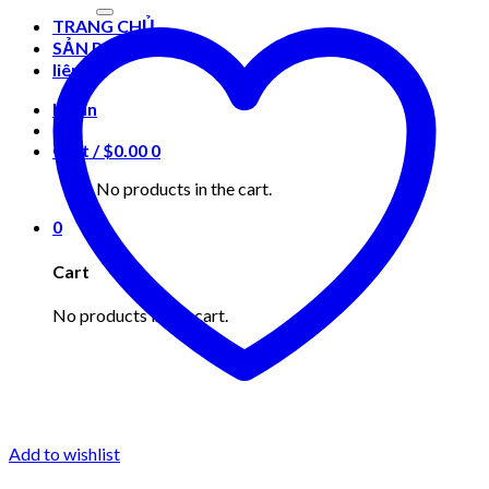
for:
TRANG CHỦ
SẢN PHẨM
liên hệ
Login
Cart /
$
0.00
0
No products in the cart.
0
Cart
No products in the cart.
Add to wishlist