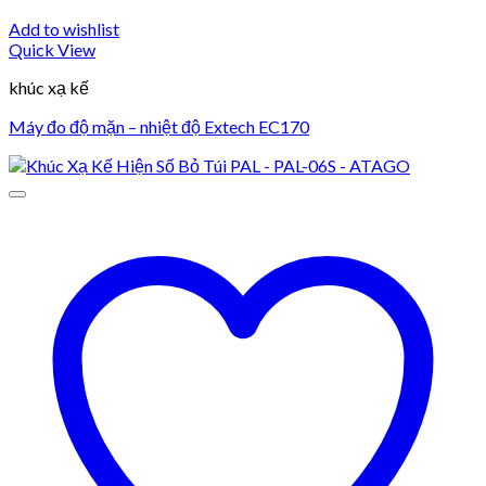
Add to wishlist
Quick View
khúc xạ kế
Máy đo độ mặn – nhiệt độ Extech EC170