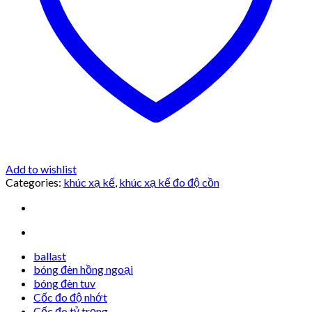
Add to wishlist
Categories:
khúc xạ kế
,
khúc xạ kế đo độ cồn
ballast
bóng đèn hồng ngoại
bóng đèn tuv
Cốc đo độ nhớt
Cốc đo tỷ trọng