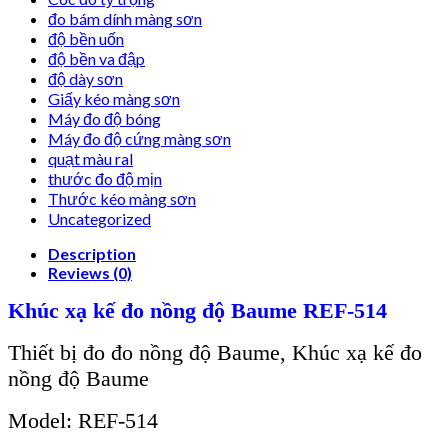
đo bám dính màng sơn
độ bền uốn
độ bền va đập
độ dày sơn
Giấy kéo màng sơn
Máy đo độ bóng
Máy đo độ cứng màng sơn
quạt màu ral
thước đo độ mịn
Thước kéo màng sơn
Uncategorized
Description
Reviews (0)
Khúc xạ kế đo nồng độ Baume REF-514
Thiết bị đo đo nồng độ Baume, Khúc xạ kế đo
nồng độ Baume
Model: REF-514