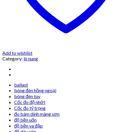
Add to wishlist
Category:
lò nung
ballast
bóng đèn hồng ngoại
bóng đèn tuv
Cốc đo độ nhớt
Cốc đo tỷ trọng
đo bám dính màng sơn
độ bền uốn
độ bền va đập
độ dày sơn