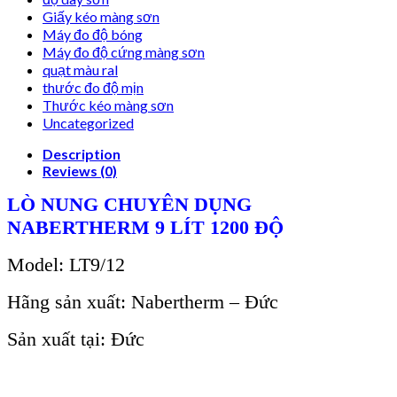
Giấy kéo màng sơn
Máy đo độ bóng
Máy đo độ cứng màng sơn
quạt màu ral
thước đo độ mịn
Thước kéo màng sơn
Uncategorized
Description
Reviews (0)
LÒ NUNG CHUYÊN DỤNG
NABERTHERM 9 LÍT 1200 ĐỘ
Model: LT9/12
Hãng sản xuất: Nabertherm – Đức
Sản xuất tại: Đức