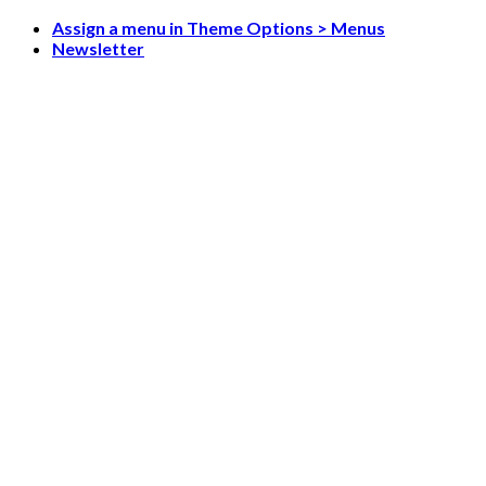
Skip
Assign a menu in Theme Options > Menus
to
Newsletter
content