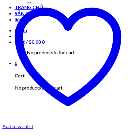
for:
TRANG CHỦ
SẢN PHẨM
liên hệ
Login
Cart /
$
0.00
0
No products in the cart.
0
Cart
No products in the cart.
Add to wishlist