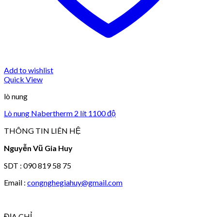
Add to wishlist
Quick View
lò nung
Lò nung Nabertherm 2 lít 1100 độ
THÔNG TIN LIÊN HỆ
Nguyễn Vũ Gia Huy
SDT : 090 819 58 75
Email :
congnghegiahuy@gmail.com
ĐỊA CHỈ