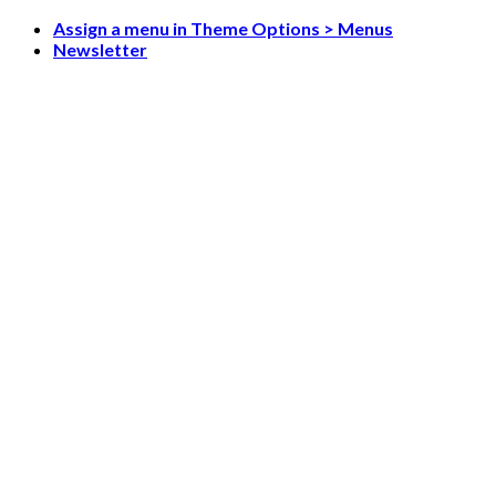
Skip
Assign a menu in Theme Options > Menus
to
Newsletter
content