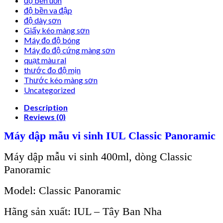
độ bền uốn
độ bền va đập
độ dày sơn
Giấy kéo màng sơn
Máy đo độ bóng
Máy đo độ cứng màng sơn
quạt màu ral
thước đo độ mịn
Thước kéo màng sơn
Uncategorized
Description
Reviews (0)
Máy dập mẫu vi sinh IUL Classic Panoramic
Máy dập mẫu vi sinh 400ml, dòng Classic
Panoramic
Model: Classic Panoramic
Hãng sản xuất: IUL – Tây Ban Nha