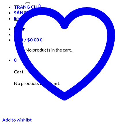
for:
TRANG CHỦ
SẢN PHẨM
liên hệ
Login
Cart /
$
0.00
0
No products in the cart.
0
Cart
No products in the cart.
Add to wishlist