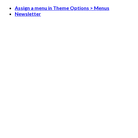
Skip
Assign a menu in Theme Options > Menus
to
Newsletter
content