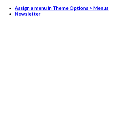
Skip
Assign a menu in Theme Options > Menus
to
Newsletter
content