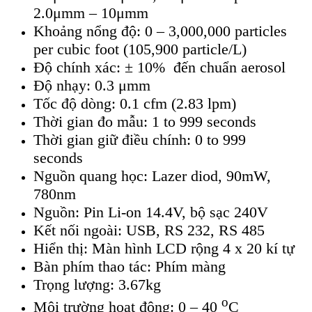
2.0μmm – 10μmm
Khoảng nổng độ: 0 – 3,000,000 particles
per cubic foot (105,900 particle/L)
Độ chính xác: ± 10% đến chuẩn aerosol
Độ nhạy: 0.3 μmm
Tốc độ dòng: 0.1 cfm (2.83 lpm)
Thời gian đo mẫu: 1 to 999 seconds
Thời gian giữ điều chính: 0 to 999
seconds
Nguồn quang học: Lazer diod, 90mW,
780nm
Nguồn: Pin Li-on 14.4V, bộ sạc 240V
Kết nối ngoài: USB, RS 232, RS 485
Hiển thị: Màn hình LCD rộng 4 x 20 kí tự
Bàn phím thao tác: Phím màng
Trọng lượng: 3.67kg
o
Môi trường hoạt động: 0 – 40
C