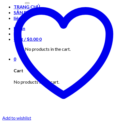
for:
TRANG CHỦ
SẢN PHẨM
liên hệ
Login
Cart /
$
0.00
0
No products in the cart.
0
Cart
No products in the cart.
Add to wishlist