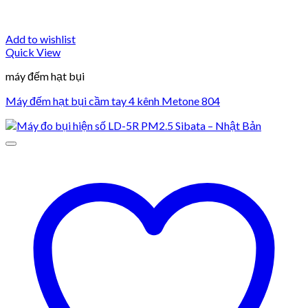
Add to wishlist
Quick View
máy đếm hạt bụi
Máy đếm hạt bụi cầm tay 4 kênh Metone 804