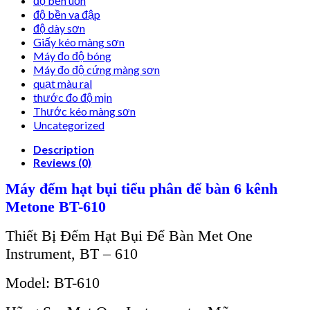
độ bền uốn
độ bền va đập
độ dày sơn
Giấy kéo màng sơn
Máy đo độ bóng
Máy đo độ cứng màng sơn
quạt màu ral
thước đo độ mịn
Thước kéo màng sơn
Uncategorized
Description
Reviews (0)
Máy đếm hạt bụi tiểu phân để bàn 6 kênh
Metone BT-610
Thiết Bị Đếm Hạt Bụi Để Bàn Met One
Instrument, BT – 610
Model: BT-610