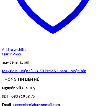
Add to wishlist
Quick View
máy đếm hạt bụi
Máy đo bụi hiện số LD-5R PM2.5 Sibata – Nhật Bản
THÔNG TIN LIÊN HỆ
Nguyễn Vũ Gia Huy
SDT : 090 819 58 75
Email :
congnghegiahuy@gmail.com