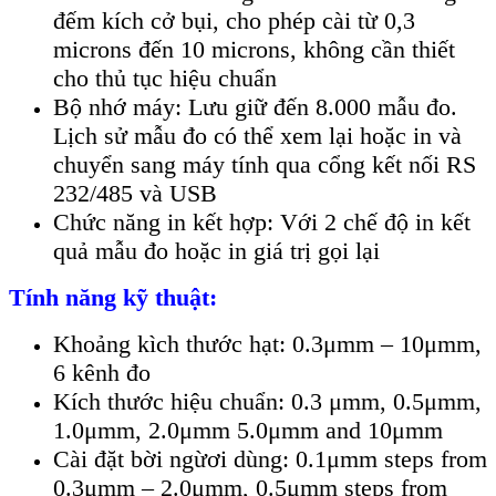
đếm kích cở bụi, cho phép cài từ 0,3
microns đến 10 microns, không cần thiết
cho thủ tục hiệu chuẩn
Bộ nhớ máy: Lưu giữ đến 8.000 mẫu đo.
Lịch sử mẫu đo có thể xem lại hoặc in và
chuyển sang máy tính qua cổng kết nối RS
232/485 và USB
Chức năng in kết hợp: Với 2 chế độ in kết
quả mẫu đo hoặc in giá trị gọi lại
Tính năng kỹ thuật:
Khoảng kìch thước hạt: 0.3μmm – 10μmm,
6 kênh đo
Kích thước hiệu chuẩn: 0.3 μmm, 0.5μmm,
1.0μmm, 2.0μmm 5.0μmm and 10μmm
Cài đặt bời ngừơi dùng: 0.1μmm steps from
0.3μmm – 2.0μmm, 0.5μmm steps from