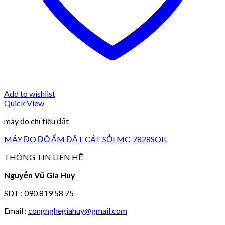
Add to wishlist
Quick View
máy đo chỉ tiêu đất
MÁY ĐO ĐỘ ẨM ĐẤT CÁT SỎI MC-7828SOIL
THÔNG TIN LIÊN HỆ
Nguyễn Vũ Gia Huy
SDT : 090 819 58 75
Email :
congnghegiahuy@gmail.com