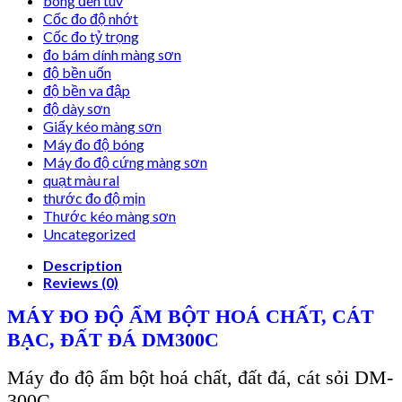
bóng đèn tuv
Cốc đo độ nhớt
Cốc đo tỷ trọng
đo bám dính màng sơn
độ bền uốn
độ bền va đập
độ dày sơn
Giấy kéo màng sơn
Máy đo độ bóng
Máy đo độ cứng màng sơn
quạt màu ral
thước đo độ mịn
Thước kéo màng sơn
Uncategorized
Description
Reviews (0)
MÁY ĐO Đ
Ộ
Ẩ
M B
Ộ
T HOÁ CH
Ấ
T, CÁT
B
Ạ
C, Đ
Ấ
T ĐÁ DM300C
Máy đo độ ẩm bột hoá chất, đất đá, cát sỏi DM-
300C