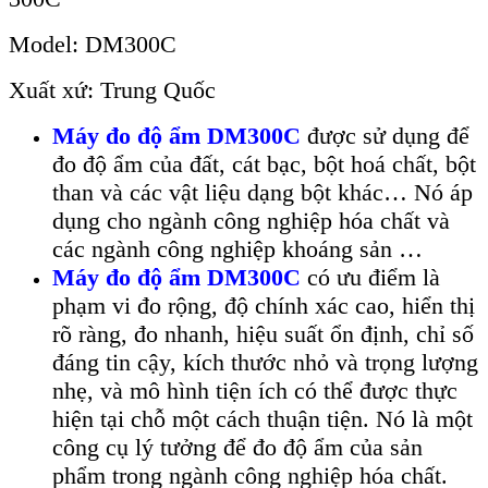
Model: DM300C
Xuất xứ: Trung Quốc
M
áy đo đ
ộ ẩm DM300C
được sử dụng để
đo độ ẩm của đất, c
át b
ạc, bột
hoá ch
ấ
t
, bột
than v
à các v
ật liệu dạng bột kh
ác… Nó áp
d
ụng cho ng
ành công nghi
ệp h
óa ch
ất v
à
các ngành công nghi
ệp
khoáng s
ả
n …
Máy đo đ
ộ
ẩ
m DM300C
có ưu đi
ểm l
à
ph
ạm vi đo rộng, độ ch
ính xác cao, hi
ển thị
r
õ ràng, đo nhanh, hi
ệu suất ổn định, chỉ số
đ
áng tin c
ậy, k
ích thư
ớc nhỏ v
à tr
ọng lượng
nhẹ, v
à mô hình ti
ện
ích có th
ể được thực
hiện tại chỗ một c
ách thu
ận tiện. N
ó là m
ột
c
ông c
ụ l
ý tư
ởng để đo độ ẩm của sản
phẩm trong ng
ành công nghi
ệp h
óa ch
ất.