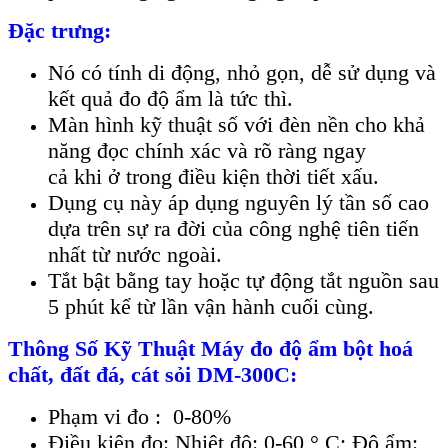
Đặc trưng:
N
ó có tính di đ
ộng, nhỏ gọn, dễ sử dụng v
à
k
ết quả đo độ ẩm l
à t
ức th
ì.
Màn hình k
ỹ thuật số với đ
èn n
ền cho khả
năng đọc ch
ính xác và rõ ràng ngay
c
ả
khi
ở trong điều kiện
th
ờ
i ti
ế
t x
ấ
u.
D
ụng cụ n
ày áp d
ụng nguy
ên lý t
ần số cao
dựa tr
ên s
ự ra đời của c
ông ngh
ệ ti
ên ti
ến
nhất từ ​​nước ngo
ài.
T
ắ
t b
ậ
t b
ằ
ng tay ho
ặ
c t
ự động tắt nguồn sau
5 ph
út k
ể từ lần vận h
ành cu
ối c
ùng.
Thông S
ố Kỹ Thuật
Máy đo độ ẩm bột hoá
chất, đất đá, cát sỏi DM-300C
:
Phạm vi đo : 0-80%
Điều kiện đo: Nhiệt độ: 0-60
° C; Đ
ộ ẩm: