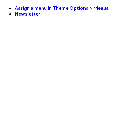
Skip
Assign a menu in Theme Options > Menus
to
Newsletter
content