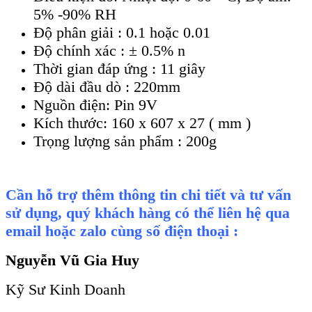
5% -90% RH
Độ ph
ân gi
ải : 0.1 hoặc 0.01
Độ ch
ính xác : ± 0.5% n
Th
ời gian đ
áp
ứng : 11 gi
ây
Đ
ộ d
ài đ
ầu d
ò : 220mm
Ngu
ồn điện: Pin 9V
K
ích thư
ớc: 160 x 607 x 27 ( mm )
Trọng lượng sản phẩm : 200g
Cần hỗ trợ thêm thông tin chi tiết và tư vấn
sử dụng, quý khách hàng có thể liên hệ qua
email hoặc zalo cùng số điện thoại :
Nguyễn Vũ Gia Huy
Kỹ Sư Kinh Doanh