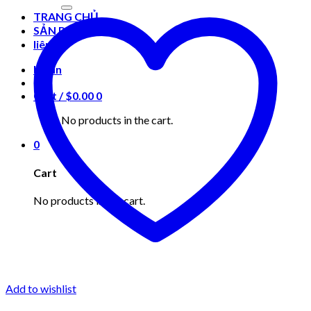
for:
TRANG CHỦ
SẢN PHẨM
liên hệ
Login
Cart /
$
0.00
0
No products in the cart.
0
Cart
No products in the cart.
Add to wishlist