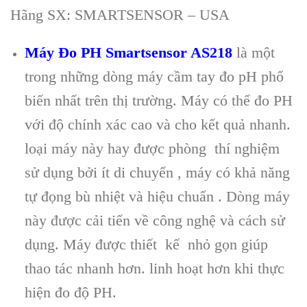
Hãng SX: SMARTSENSOR – USA
M
áy Đo PH Smartsensor AS218
là m
ột
trong những d
òng máy c
ầm tay đo pH phổ
biến nhất tr
ên th
ị trường. M
áy có th
ể đo PH
với độ ch
ính xác cao và cho k
ết quả nhanh.
loại m
áy này hay đư
ợc ph
òng thí nghi
ệm
sử dụng bởi
ít di chuy
ển , m
áy có kh
ả năng
tự đọng b
ù nhi
ệt v
à hi
ệu chuẩn . D
òng máy
này đư
ợc cải tiến về c
ông ngh
ệ v
à cách s
ử
dụng. M
áy đư
ợc thiết kế nhỏ gọn gi
úp
thao tác nhanh hơn. linh ho
ạt hơn khi thực
hiện đo độ PH.