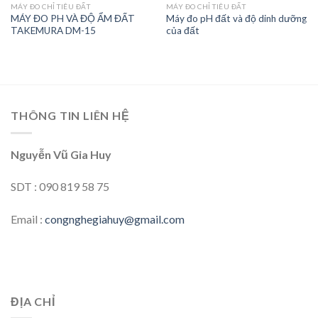
MÁY ĐO CHỈ TIÊU ĐẤT
MÁY ĐO CHỈ TIÊU ĐẤT
MÁY ĐO PH VÀ ĐỘ ẨM ĐẤT
Máy đo pH đất và độ dinh dưỡng
Add to
Add to
TAKEMURA DM-15
của đất
wishlist
wishlist
THÔNG TIN LIÊN HỆ
Nguyễn Vũ Gia Huy
SDT : 090 819 58 75
Email :
congnghegiahuy@gmail.com
ĐỊA CHỈ