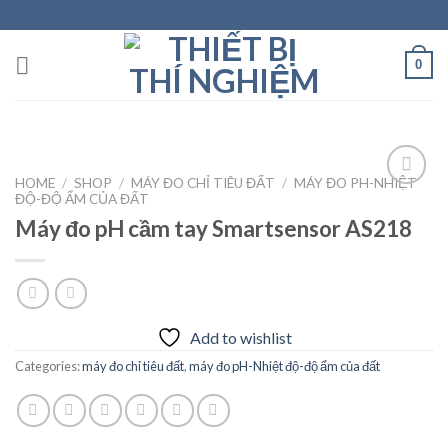
Skip
to
content
0
HOME
/
SHOP
/
MÁY ĐO CHỈ TIÊU ĐẤT
/
MÁY ĐO PH-NHIỆT
ĐỘ-ĐỘ ẨM CỦA ĐẤT
Máy đo pH cầm tay Smartsensor AS218
Add to
wishlist
Add to wishlist
Categories:
máy đo chỉ tiêu đất
,
máy đo pH-Nhiệt độ-độ ẩm của đất