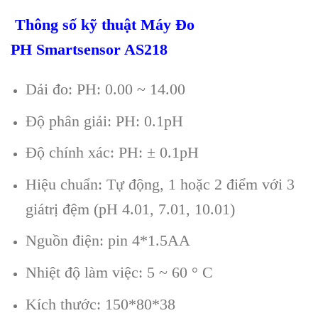
Th
ông s
ố kỹ thuật M
áy Đo
PH
Smartsensor AS218
D
ải đo: PH: 0.00 ~ 14.00
Độ ph
ân gi
ải: PH: 0.1pH
Độ ch
ính xác: PH: ± 0.1pH
Hi
ệu chuẩn: Tự động, 1 hoặc 2 điểm với 3
gi
átr
ị đệm (pH 4.01, 7.01, 10.01)
Nguồn điện: pin 4*1.5AA
Nhiệt độ l
àm vi
ệc: 5 ~ 60
° C
Kích thư
ớc: 150*80*38