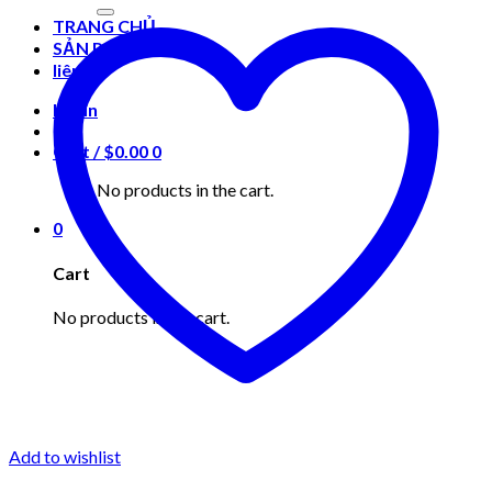
for:
TRANG CHỦ
SẢN PHẨM
liên hệ
Login
Cart /
$
0.00
0
No products in the cart.
0
Cart
No products in the cart.
Add to wishlist