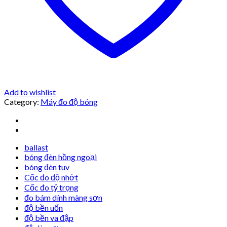
Add to wishlist
Category:
Máy đo độ bóng
ballast
bóng đèn hồng ngoại
bóng đèn tuv
Cốc đo độ nhớt
Cốc đo tỷ trọng
đo bám dính màng sơn
độ bền uốn
độ bền va đập