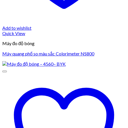
Add to wishlist
Quick View
Máy đo độ bóng
Máy quang phổ so màu sắc Colorimeter NS800