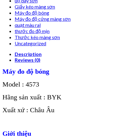
độ dày sơn
Giấy kéo màng sơn
Máy đo độ bóng
Máy đo độ cứng màng sơn
quạt màu ral
thước đo độ mịn
Thước kéo màng sơn
Uncategorized
Description
Reviews (0)
Máy đo độ bóng
Model : 4573
Hãng sản xuất : BYK
Xuất xứ : Châu Âu
Giới thiệu