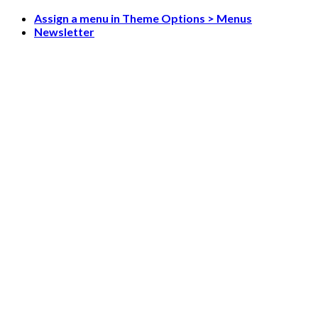
Skip
Assign a menu in Theme Options > Menus
to
Newsletter
content