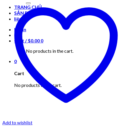
for:
TRANG CHỦ
SẢN PHẨM
liên hệ
Login
Cart /
$
0.00
0
No products in the cart.
0
Cart
No products in the cart.
Add to wishlist