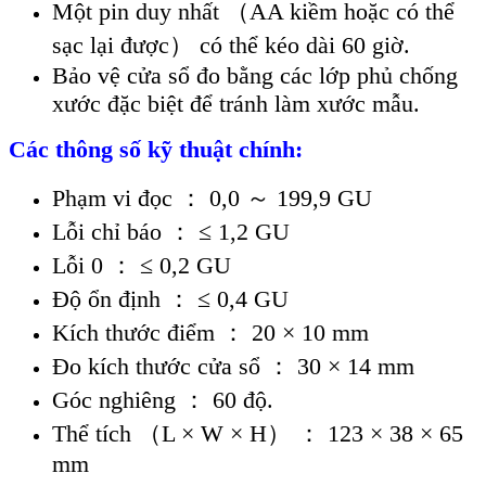
Một pin duy nhất （AA kiềm hoặc có thể
sạc lại được） có thể kéo dài 60 giờ.
Bảo vệ cửa sổ đo bằng các lớp phủ chống
xước đặc biệt để tránh làm xước mẫu.
Các thông số kỹ thuật chính:
Phạm vi đọc ： 0,0 ～ 199,9 GU
Lỗi chỉ báo ： ≤ 1,2 GU
Lỗi 0 ： ≤ 0,2 GU
Độ ổn định ： ≤ 0,4 GU
Kích thước điểm ： 20 × 10 mm
Đo kích thước cửa sổ ： 30 × 14 mm
Góc nghiêng ： 60 độ.
Thể tích （L × W × H） ： 123 × 38 × 65
mm