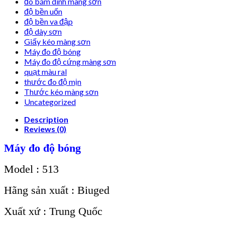
đo bám dính màng sơn
độ bền uốn
độ bền va đập
độ dày sơn
Giấy kéo màng sơn
Máy đo độ bóng
Máy đo độ cứng màng sơn
quạt màu ral
thước đo độ mịn
Thước kéo màng sơn
Uncategorized
Description
Reviews (0)
Máy đo độ bóng
Model : 513
Hãng sản xuất : Biuged
Xuất xứ : Trung Quốc