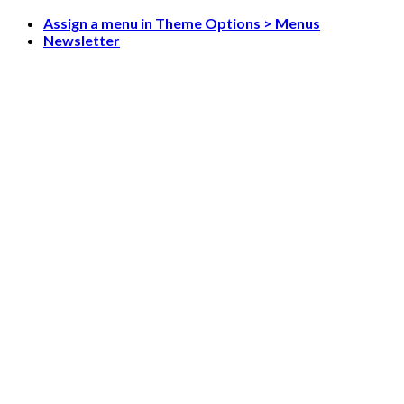
Skip
Assign a menu in Theme Options > Menus
to
Newsletter
content