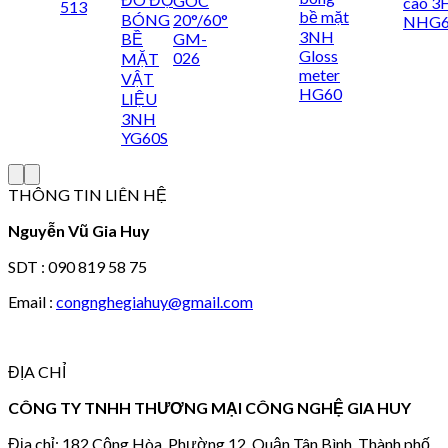
GÓC
cao 
513
bề mặt
BÓNG
20°/60°
NHG
3NH
BỀ
GM-
Gloss
026
MẶT
meter
VẬT
HG60
LIỆU
3NH
YG60S
THÔNG TIN LIÊN HỆ
Nguyễn Vũ Gia Huy
SDT : 090 819 58 75
Email :
congnghegiahuy@gmail.com
ĐỊA CHỈ
CÔNG TY TNHH THƯƠNG MẠI CÔNG NGHỆ GIA HUY
Địa chỉ: 182 Cộng Hòa, Phường 12, Quận Tân Bình, Thành phố