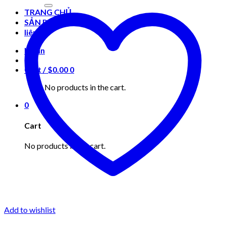
for:
TRANG CHỦ
SẢN PHẨM
liên hệ
Login
Cart /
$
0.00
0
No products in the cart.
0
Cart
No products in the cart.
Add to wishlist