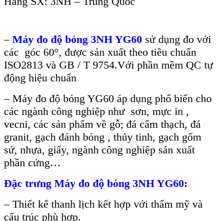
Hãng SX: 3NH – Trung Quốc
–
M
áy đo đ
ộ b
óng 3NH YG60
s
ử dụng đo với
c
ác góc 60°, đư
ợc sản xuất theo ti
êu chu
ẩn
ISO2813 v
à GB / T 9754.V
ới phần mềm QC tự
động hiệu chuẩn
–
M
áy đo đ
ộ b
óng YG60 áp d
ụng phổ biến cho
c
ác ngành công nghi
ệp như sơn, mực in ,
vecni, c
ác s
ản phẩm về gỗ; đ
á c
ẩm thạch, đ
á
granit, g
ạch đ
ánh bóng , th
ủy tinh, gạch gốm
sứ, nhựa, giấy, ng
ành công nghi
ệp sản xuất
phần cứng…
Đ
ặc trưng
Máy đo độ bóng 3NH YG60
:
–
Thiết kế thanh lịch kết hợp với thẩm mỹ v
à
c
ấu tr
úc phù h
ợp.