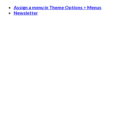
Skip
Assign a menu in Theme Options > Menus
to
Newsletter
content