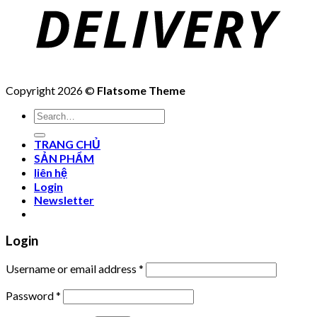
Copyright 2026 ©
Flatsome Theme
Search
for:
TRANG CHỦ
SẢN PHẨM
liên hệ
Login
Newsletter
Login
Username or email address
*
Password
*