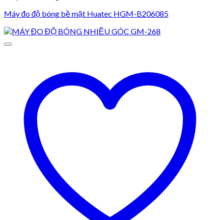
Máy đo độ bóng bề mặt Huatec HGM-B206085