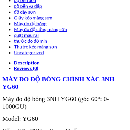
độ bền uốn
độ bền va đập
độ dày sơn
Giấy kéo màng sơn
Máy đo độ bóng
Máy đo độ cứng màng sơn
quạt màu ral
thước đo độ mịn
Thước kéo màng sơn
Uncategorized
Description
Reviews (0)
MÁY ĐO ĐỘ BÓNG CHÍNH XÁC 3NH
YG60
Máy đo độ bóng 3NH YG60 (góc 60°: 0-
1000GU)
Model: YG60