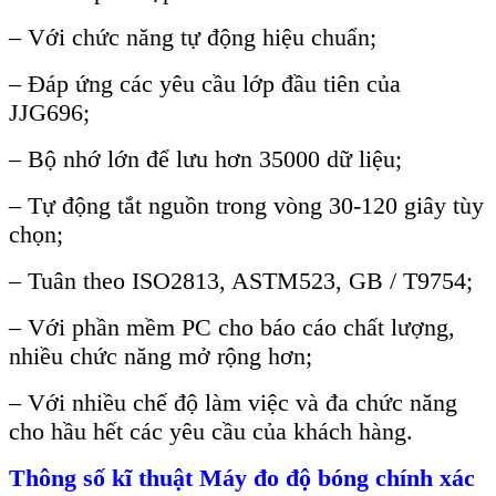
–
Với chức năng tự động hiệu chuẩn;
–
Đ
áp
ứng c
ác yêu c
ầu lớp đầu ti
ên c
ủa
JJG696;
–
Bộ nhớ lớn để lưu hơn 35000 dữ liệu;
–
Tự động tắt nguồn trong v
òng 30-120 giây tùy
ch
ọn;
–
Tu
ân theo ISO2813, ASTM523, GB / T9754;
– V
ới phần mềm PC cho b
áo cáo ch
ất lượng,
nhiều chức năng mở rộng hơn;
–
Với nhiều chế độ l
àm vi
ệc v
à đa ch
ức năng
cho hầu hết c
ác yêu c
ầu của kh
ách hàng.
Th
ông s
ố kĩ thuật
Máy đo độ bóng chính xác