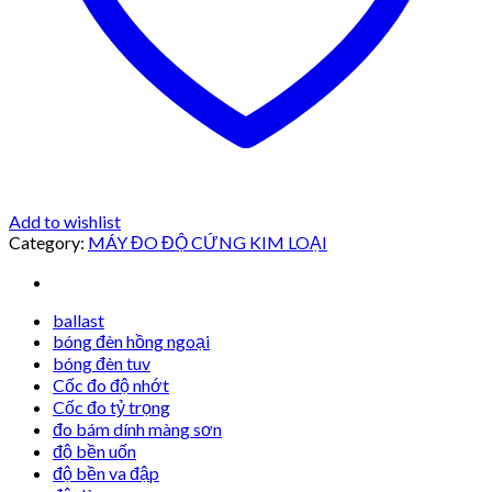
Add to wishlist
Category:
MÁY ĐO ĐỘ CỨNG KIM LOẠI
ballast
bóng đèn hồng ngoại
bóng đèn tuv
Cốc đo độ nhớt
Cốc đo tỷ trọng
đo bám dính màng sơn
độ bền uốn
độ bền va đập