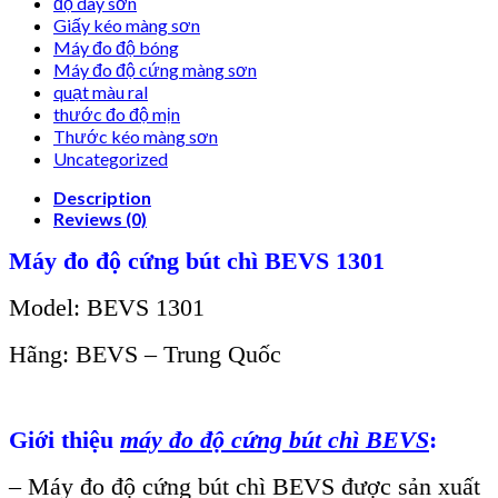
độ dày sơn
Giấy kéo màng sơn
Máy đo độ bóng
Máy đo độ cứng màng sơn
quạt màu ral
thước đo độ mịn
Thước kéo màng sơn
Uncategorized
Description
Reviews (0)
Máy đo độ cứng bút chì BEVS 1301
Model: BEVS 1301
Hãng: BEVS – Trung Quốc
Giới thiệu
máy đo độ cứng bút chì BEVS
:
– Máy đo độ cứng bút chì BEVS được sản xuất