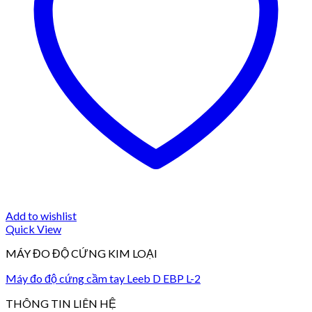
Add to wishlist
Quick View
MÁY ĐO ĐỘ CỨNG KIM LOẠI
Máy đo độ cứng cầm tay Leeb D EBP L-2
THÔNG TIN LIÊN HỆ