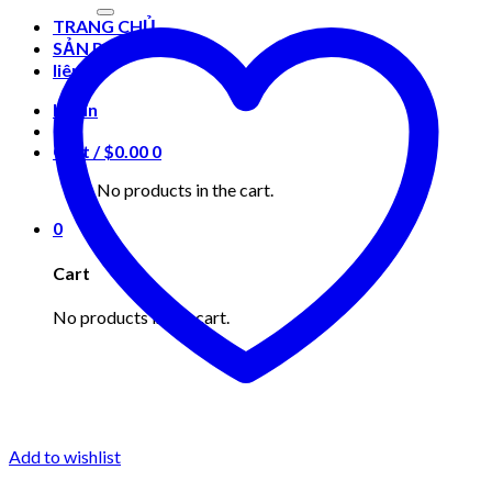
for:
TRANG CHỦ
SẢN PHẨM
liên hệ
Login
Cart /
$
0.00
0
No products in the cart.
0
Cart
No products in the cart.
Add to wishlist