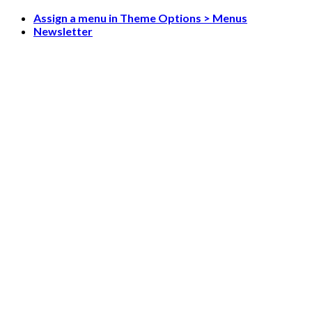
Skip
Assign a menu in Theme Options > Menus
to
Newsletter
content