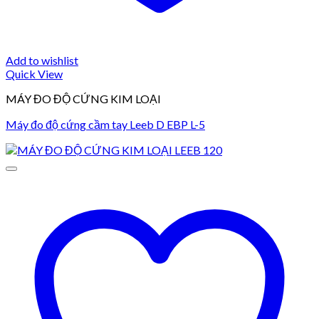
Add to wishlist
Quick View
MÁY ĐO ĐỘ CỨNG KIM LOẠI
Máy đo độ cứng cầm tay Leeb D EBP L-5