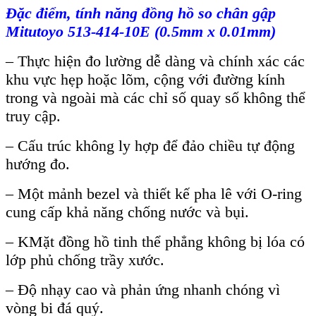
Đặc điểm, t
ính năng đ
ồng hồ so ch
ân g
ập
Mitutoyo 513-414-10E (0.5mm x 0.01mm)
–
Thực hiện đo lường dễ d
àng và chính xác các
khu v
ực hẹp hoặc l
õm, c
ộng với đường k
ính
trong và ngoài mà các ch
ỉ số quay số kh
ông th
ể
truy cập.
–
Cấu tr
úc không ly h
ợp để đảo chiều tự động
hướng đo.
–
Một mảnh bezel v
à thi
ết kế pha l
ê v
ới O-ring
cung cấp khả năng chống nước v
à b
ụi.
–
KMặt đồng hồ tinh thể phẳng kh
ông b
ị l
óa có
l
ớp phủ chống trầy xước.
–
Độ nhạy cao v
à ph
ản ứng nhanh ch
óng vì
vòng bi đá quý.