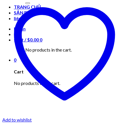
for:
TRANG CHỦ
SẢN PHẨM
liên hệ
Login
Cart /
$
0.00
0
No products in the cart.
0
Cart
No products in the cart.
Add to wishlist