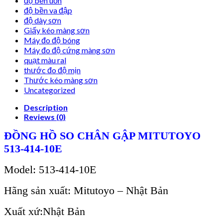
độ bền uốn
độ bền va đập
độ dày sơn
Giấy kéo màng sơn
Máy đo độ bóng
Máy đo độ cứng màng sơn
quạt màu ral
thước đo độ mịn
Thước kéo màng sơn
Uncategorized
Description
Reviews (0)
ĐỒNG HỒ SO CHÂN GẬP MITUTOYO
513-414-10E
Model:
513-414-10E
H
ãng s
ản xuất: Mitutoyo – Nhật Bản
Xuất xứ:Nhật Bản