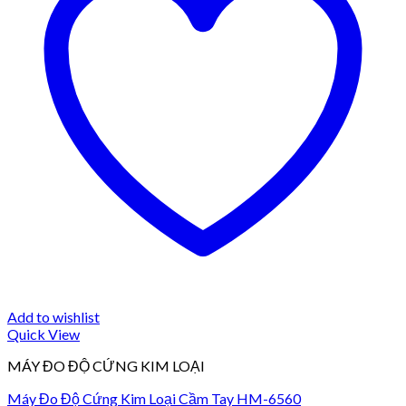
Add to wishlist
Quick View
MÁY ĐO ĐỘ CỨNG KIM LOẠI
Máy Đo Độ Cứng Kim Loại Cầm Tay HM-6560