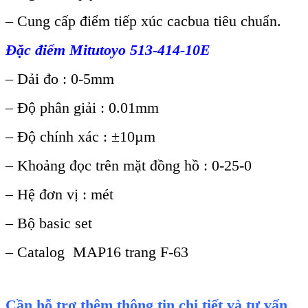
– Cung c
ấp điểm tiếp x
úc cacbua tiêu chu
ẩn.
Đặc điểm Mitutoyo 513-414-10E
–
Dải đo : 0-5mm
–
Độ ph
ân gi
ải : 0.01mm
–
Độ ch
ính xác : ±10µm
– Kho
ảng đọc tr
ên m
ặt đồng hồ : 0-25-0
–
Hệ đơn vị : m
ét
– B
ộ basic set
–
Catalog MAP16 trang F-63
Cần hỗ trợ thêm thông tin chi tiết và tư vấn