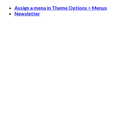
Skip
Assign a menu in Theme Options > Menus
to
Newsletter
content