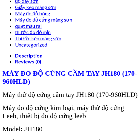
độ dày sơn
Giấy kéo màng sơn
Máy đo độ bóng
Máy đo độ cứng màng sơn
quạt màu ral
thước đo độ mịn
Thước kéo màng sơn
Uncategorized
Description
Reviews (0)
MÁY ĐO ĐỘ CỨNG CẦM TAY JH180
(170-
960HLD)
Máy thử độ cứng cầm tay JH180
(170-960HLD)
Máy đo độ cứng kim loại, máy thử độ cứng
Leeb, thiết bị đo độ cứng leeb
Model:
JH180