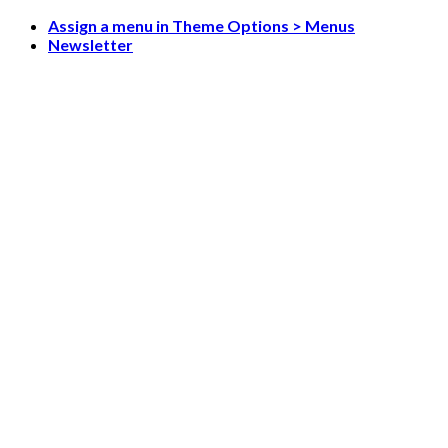
Skip
Assign a menu in Theme Options > Menus
to
Newsletter
content