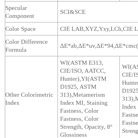
Specular
SCI&SCE
Component
Color Space
CIE LAB,XYZ,Yxy,LCh,CIE 
Color Difference
ΔE*ab,ΔE*uv,ΔE*94,ΔE*cmc(2
Formula
WI(ASTM E313,
WI(A
CIE/ISO, AATCC,
CIE/I
Hunter),YI(ASTM
Hunte
D1925, ASTM
D192
Other Colorimetric
313),Metamerism
313),
Index
Index MI, Staining
Index 
Fastness, Color
Fastne
Fastness, Color
Fastne
Strength, Opacity, 8°
Streng
Glossiness