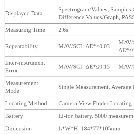
Spectrogram/Values, Samples 
Displayed Data
Difference Values/Graph, PASS
Measuring Time
2.6s
MAV/
Repeatability
MAV/SCI: ΔE*≤0.03
ΔE*≤0
Inter-instrument
MAV/SCI: ΔE*≤0.15
MAV/S
Error
Measurement
Single Measurement, Average
Mode
Locating Method
Camera View Finder Locating
Battery
Li-ion battery. 5000 measurem
Dimension
L*W*H=184*77*105mm