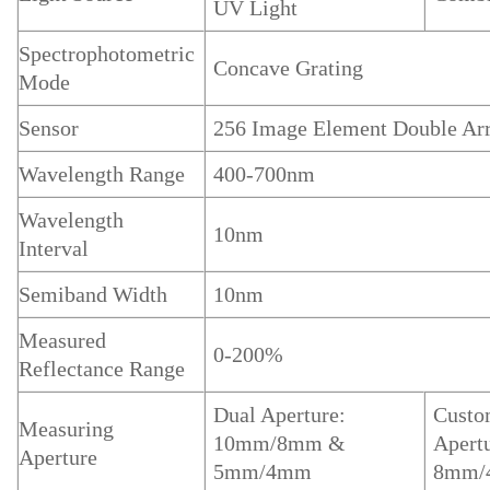
UV Light
Spectrophotometric
Concave Grating
Mode
Sensor
256 Image Element Double A
Wavelength Range
400-700nm
Wavelength
10nm
Interval
Semiband Width
10nm
Measured
0-200%
Reflectance Range
Dual Aperture:
Custo
Measuring
10mm/8mm &
Apert
Aperture
5mm/4mm
8mm/