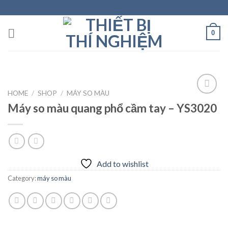
Skip
to
content
0
HOME
/
SHOP
/
MÁY SO MÀU
Máy so màu quang phổ cầm tay – YS3020
Add to
wishlist
Add to wishlist
Category:
máy so màu