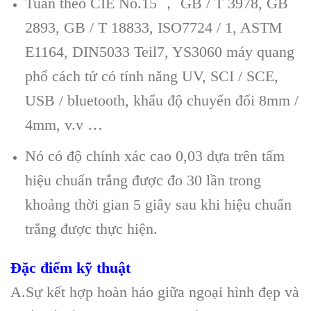
Tuân theo CIE No.15 ， GB / T 3978, GB
2893, GB / T 18833, ISO7724 / 1, ASTM
E1164, DIN5033 Teil7, YS3060 máy quang
phổ cách tử có tính năng UV, SCI / SCE,
USB / bluetooth, khẩu độ chuyển đổi 8mm /
4mm, v.v …
Nó có độ chính xác cao 0,03 dựa trên tấm
hiệu chuẩn trắng được đo 30 lần trong
khoảng thời gian 5 giây sau khi hiệu chuẩn
trắng được thực hiện.
Đặc điểm kỹ thuật
A.Sự kết hợp hoàn hảo giữa ngoại hình đẹp và