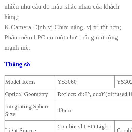
nhiều nhu cầu đo màu khác nhau của khách
hàng;
K.Camera Định vị Chức năng, vị trí tốt hơn;
Phần mềm l.PC có một chức năng mở rộng
mạnh mẽ.
Thông số
Model Items
YS3060
YS30
Optical Geometry
Reflect: di:8°, de:8°(diffused 
Integrating Sphere
48mm
Size
Combined LED Light,
Light Source
Combi