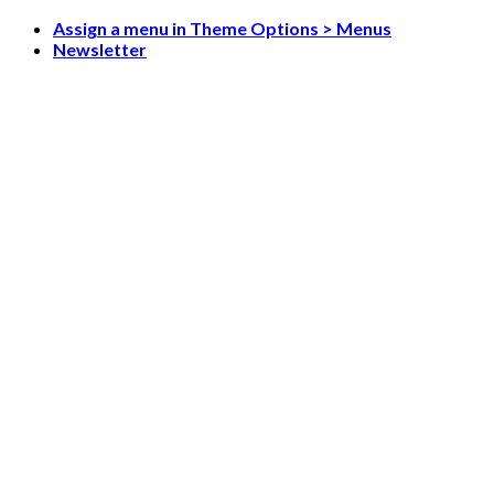
Skip
Assign a menu in Theme Options > Menus
to
Newsletter
content