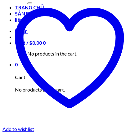
for:
TRANG CHỦ
SẢN PHẨM
liên hệ
Login
Cart /
$
0.00
0
No products in the cart.
0
Cart
No products in the cart.
Add to wishlist