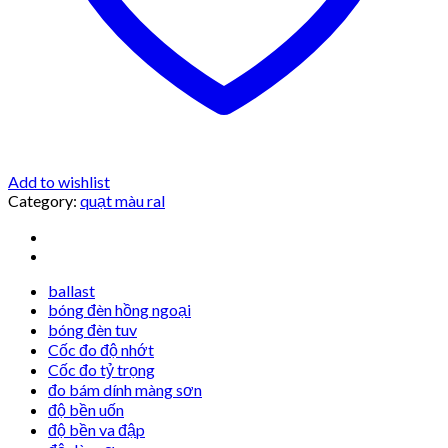
Add to wishlist
Category:
quạt màu ral
ballast
bóng đèn hồng ngoại
bóng đèn tuv
Cốc đo độ nhớt
Cốc đo tỷ trọng
đo bám dính màng sơn
độ bền uốn
độ bền va đập