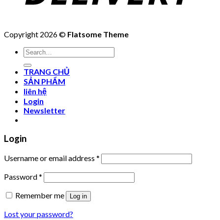
Copyright 2026 ©
Flatsome Theme
Search
for:
TRANG CHỦ
SẢN PHẨM
liên hệ
Login
Newsletter
Login
Username or email address
*
Password
*
Remember me
Log in
Lost your password?