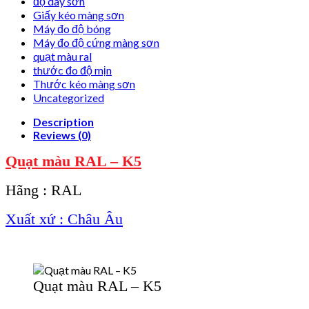
độ dày sơn
Giấy kéo màng sơn
Máy đo độ bóng
Máy đo độ cứng màng sơn
quạt màu ral
thước đo độ mịn
Thước kéo màng sơn
Uncategorized
Description
Reviews (0)
Quạt màu RAL – K5
Hãng : RAL
Xuất xứ : Châu Âu
Quạt màu RAL – K5