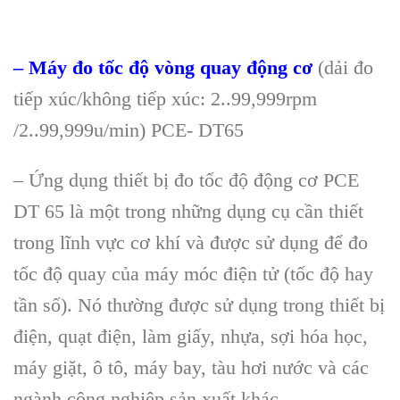
– Máy đo tốc độ vòng quay động cơ
(dải đo
tiếp xúc/không tiếp xúc: 2..99,999rpm
/2..99,999u/min) PCE- DT65
– Ứng dụng thiết bị đo tốc độ động cơ PCE
DT 65
là m
ột trong những dụng cụ cần thiết
trong lĩnh vực cơ kh
í và đư
ợc sử dụng để đo
tốc độ quay của m
áy móc đi
ện tử (tốc độ hay
tần số). N
ó thư
ờng được sử dụng trong thiết bị
điện, quạt điện, l
àm gi
ấy, nhựa, sợi h
óa h
ọc,
m
áy gi
ặt,
ô tô, máy bay, tàu hơi nư
ớc v
à các
ngành công nghi
ệp sản xuất kh
ác…