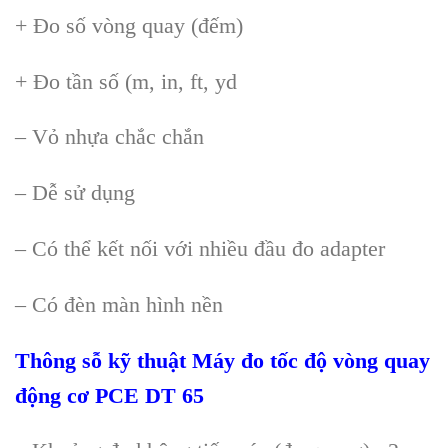
+
Đo số v
òng quay (đ
ếm)
+
Đo tần số (m, in, ft, yd
–
Vỏ nhựa chắc chắn
–
Dễ sử dụng
–
C
ó th
ể kết nối với nhiều đầu đo adapter
–
C
ó đèn màn hình n
ền
Thông sỗ kỹ thuật
Máy đo tốc độ vòng quay
động cơ PCE DT 65