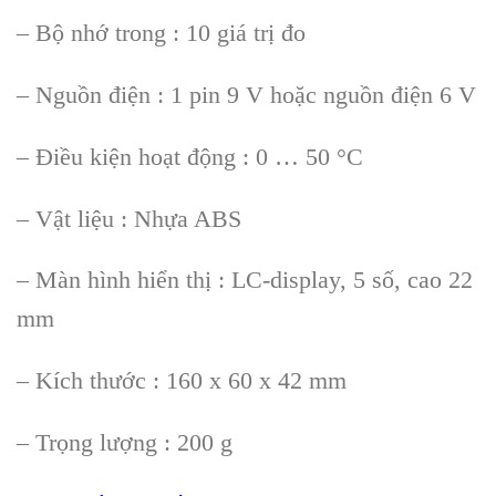
– B
ộ nhớ trong : 10 gi
á tr
ị đo
– Nguồn điện : 1 pin 9 V hoặc nguồn điện 6 V
– Điều kiện hoạt động : 0 … 50
°C
– V
ật liệu : Nhựa ABS
– M
àn hình hi
ển thị : LC-display, 5 số, cao 22
mm
– K
ích thư
ớc : 160 x 60 x 42 mm
– Trọng lượng : 200 g