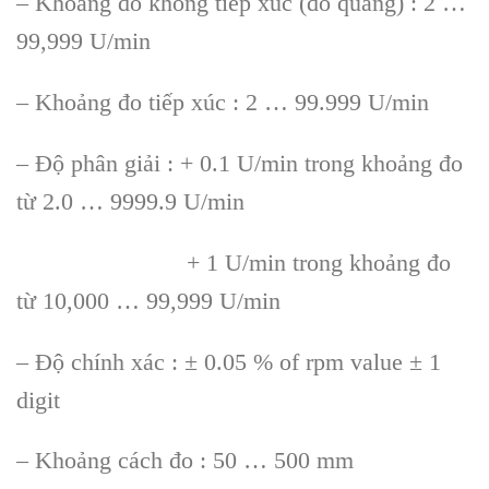
– Khoảng đo kh
ông ti
ếp x
úc (đo quang) : 2 …
99,999 U/min
– Kho
ảng đo tiếp x
úc : 2 … 99.999 U/min
– Đ
ộ ph
ân gi
ải : + 0.1 U/min trong khoảng đo
từ 2.0 … 9999.9 U/min
+ 1 U/min trong khoảng đo
từ 10,000 … 99,999 U/min
– Độ ch
ính xác : ± 0.05 % of rpm value ± 1
digit
– Kho
ảng c
ách đo : 50 … 500 mm