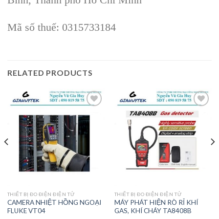
Mã số thuế: 0315733184
RELATED PRODUCTS
Add to
Add to
wishlist
wishlist
THIẾT BỊ ĐO ĐIỆN ĐIỆN TỬ
THIẾT BỊ ĐO ĐIỆN ĐIỆN TỬ
CAMERA NHIỆT HỒNG NGOẠI
MÁY PHÁT HIỆN RÒ RỈ KHÍ
FLUKE VT04
GAS, KHÍ CHÁY TA8408B