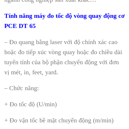
Tính năng m
áy đo tốc độ vòng quay động cơ
PCE DT 65
– Đo quang b
ằng laser với độ ch
ính xác cao
ho
ặc đo tiếp x
úc vòng quay ho
ặc đo chiều d
ài
tuy
ến t
ính c
ủa bộ phận chuyển động với đơn
vị m
ét, in, feet, yard.
– Ch
ức năng:
+
Đo tốc độ (U/min)
+
Đo vận tốc bề mặt chuyển động (m/min)