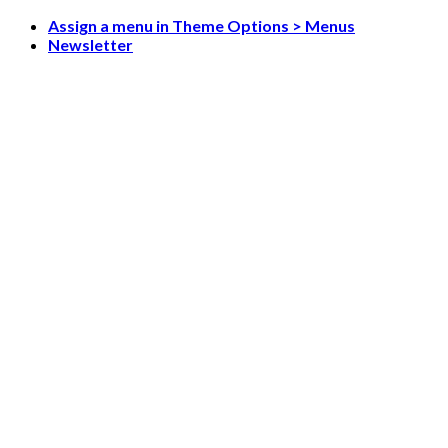
Skip
Assign a menu in Theme Options > Menus
to
Newsletter
content