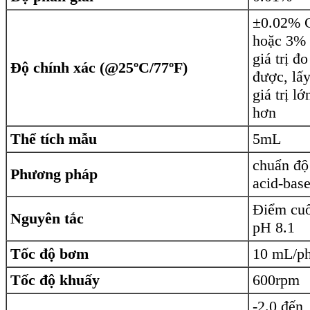
±0.02% 
hoặc 3%
giá trị đo
Độ chính xác (@25ºC/77ºF)
được, lấ
giá trị lớ
hơn
Thể tích mẫu
5mL
chuẩn độ
Phương pháp
acid-bas
Điểm cuố
Nguyên tắc
pH 8.1
Tốc độ bơm
10 mL/ph
Tốc độ khuấy
600rpm
-2.0 đến