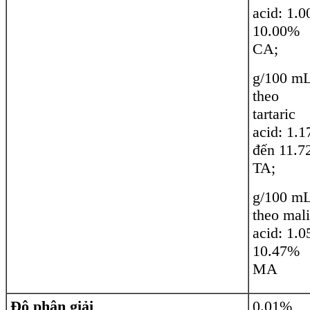
acid: 1.0
10.00%
CA;
g/100 m
theo
tartaric
acid: 1.1
đến 11.
TA;
g/100 m
theo mal
acid: 1.0
10.47%
MA
Độ phân giải
0.01%