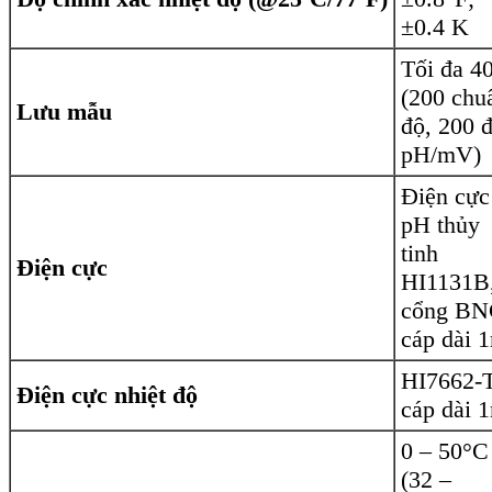
±0.4 K
Tối đa 4
(200 chu
Lưu mẫu
độ, 200 
pH/mV)
Điện cực
pH thủy
tinh
Điện cực
HI1131B
cổng BN
cáp dài 
HI7662-T
Điện cực nhiệt độ
cáp dài 
0 – 50°C
(32 –