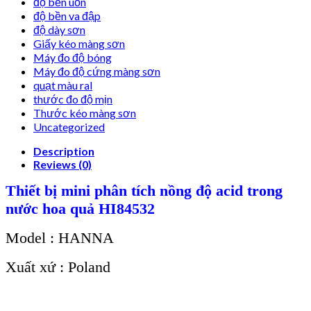
độ bền uốn
độ bền va đập
độ dày sơn
Giấy kéo màng sơn
Máy đo độ bóng
Máy đo độ cứng màng sơn
quạt màu ral
thước đo độ mịn
Thước kéo màng sơn
Uncategorized
Description
Reviews (0)
Thiết bị mini phân tích nồng độ acid trong
nước hoa quả HI84532
Model : HANNA
Xuất xứ : Poland