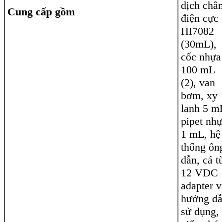
dịch châ
Cung cấp gồm
điện cực
HI7082
(30mL),
cốc nhựa
100 mL
(2), van
bơm, xy
lanh 5 m
pipet nh
1 mL, hệ
thống ốn
dẫn, cá t
12 VDC
adapter v
hướng d
sử dụng,