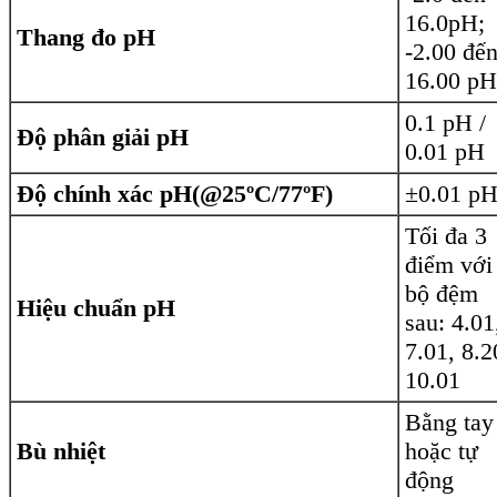
16.0pH;
Thang đo pH
-2.00 đế
16.00 pH
0.1 pH /
Độ phân giải pH
0.01 pH
Độ chính xác pH(@25ºC/77ºF)
±0.01 p
Tối đa 3
điểm với
bộ đệm
Hiệu chuẩn pH
sau: 4.01
7.01, 8.2
10.01
Bằng tay
Bù nhiệt
hoặc tự
động