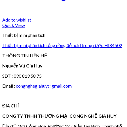
Add to wishlist
Quick View
Thiết bị mini phân tích
Thiết bị mini phân tích tổng nồng độ acid trong rượu HI84502
THÔNG TIN LIÊN HỆ
Nguyễn Vũ Gia Huy
SDT : 090 819 58 75
Email :
congnghegiahuy@gmail.com
ĐỊA CHỈ
CÔNG TY TNHH THƯƠNG MẠI CÔNG NGHỆ GIA HUY
Địa chỉ: 182 Cộng Hòa, Phường 12, Quận Tân Bình, Thành phố