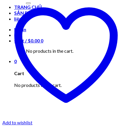
for:
TRANG CHỦ
SẢN PHẨM
liên hệ
Login
Cart /
$
0.00
0
No products in the cart.
0
Cart
No products in the cart.
Add to wishlist