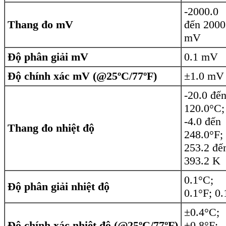
-2000.0
Thang đo mV
đến 2000
mV
Độ phân giải mV
0.1 mV
Độ chính xác mV (@25ºC/77ºF)
±1.0 mV
-20.0 đế
120.0°C;
-4.0 đến
Thang đo nhiệt độ
248.0°F;
253.2 đế
393.2 K
0.1°C;
Độ phân giải nhiệt độ
0.1°F; 0
±0.4°C;
Độ chính xác nhiệt độ (@25ºC/77ºF)
±0.8°F;