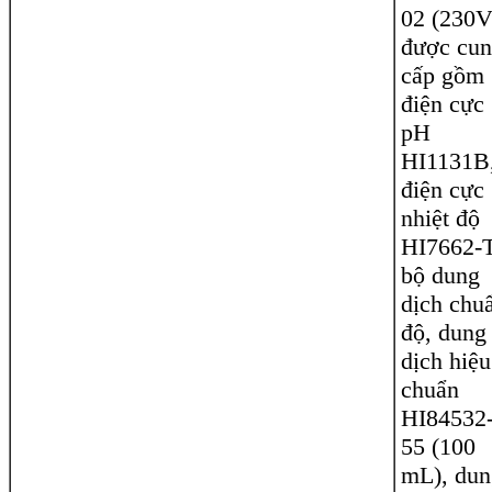
02 (230V
được cu
cấp gồm
điện cực
pH
HI1131B
điện cực
nhiệt độ
HI7662-T
bộ dung
dịch chu
độ, dung
dịch hiệu
chuẩn
HI84532
55 (100
mL), dun