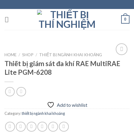
Skip
to
content
0
HOME
/
SHOP
/
THIẾT BỊ NGÀNH KHAI KHOÁNG
Thiết bị giám sát đa khí RAE MultiRAE
Lite PGM-6208
Add to
wishlist
Add to wishlist
Category:
thiết bị ngành khai khoáng