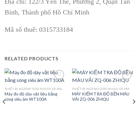
Địa chỉ: 122/3 Yên Thế, Phường 2, Quận Tân
Bình, Thành phố Hồ Chí Minh
Mã số thuế: 0315733184
RELATED PRODUCTS
THIẾT BỊ NGÀNH SƠN NHỰA VÀ MAY MẶC
THIẾT BỊ NGÀNH SƠN NHỰA VÀ MAY MẶC
Máy đo độ dày vật liệu bằng
MÁY KIỂM TRA ĐỘ BỀN MÀU
Add to
Add to
sóng siêu âm WT100A
VẢI ZQ-006 ZHIQU
wishlist
wishlist