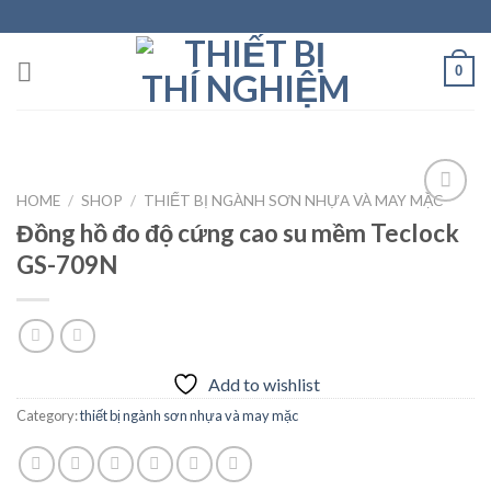
Skip
to
content
0
HOME
/
SHOP
/
THIẾT BỊ NGÀNH SƠN NHỰA VÀ MAY MẶC
Đồng hồ đo độ cứng cao su mềm Teclock
GS-709N
Add to
wishlist
Add to wishlist
Category:
thiết bị ngành sơn nhựa và may mặc