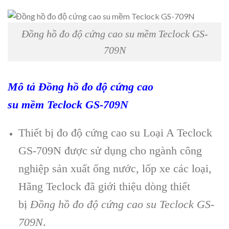
Đồng hồ đo độ cứng cao su mềm Teclock GS-
709N
Mô t
ả Đồng hồ đo độ cứng cao
su
mềm
Teclock GS-709N
Thiết bị đo độ cứng cao su Loại A Teclock
GS-709N
được sử dụng
cho ng
ành công
nghi
ệp sản xuất ống nước, lốp xe c
ác lo
ại,
H
ãng Teclock đã gi
ới thiệu d
òng thi
ết
bị
Đồng hồ đo độ cứng cao su Teclock GS-
709N
.