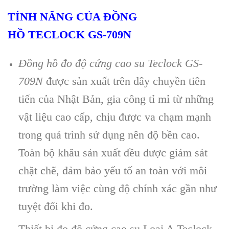
T
ÍNH NĂNG C
ỦA ĐỒNG
HỒ
TECLOCK
GS-709N
Đồng hồ đo độ cứng cao su Teclock GS-
709N
được sản xuất tr
ên dây chuy
ền ti
ên
ti
ến của Nhật Bản, gia c
ông t
ỉ mỉ từ những
vật liệu cao cấp, chịu được va chạm mạnh
trong qu
á trình s
ử dụng n
ên đ
ộ bền cao.
To
àn b
ộ kh
âu s
ản xuất đều được gi
ám sát
ch
ặt chẽ, đảm bảo yếu tố an to
àn v
ới m
ôi
trư
ờng l
àm vi
ệc c
ùng đ
ộ ch
ính xác g
ần như
tuyệt đối khi đo.
Thiết bị đo độ cứng cao su Loại A Teclock