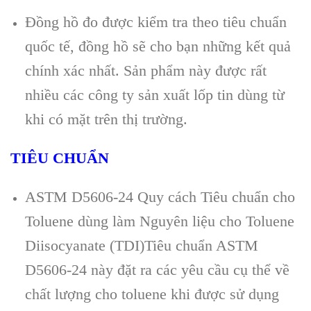
Đồng hồ đo được kiểm tra theo ti
êu chu
ẩn
quốc tế, đồng hồ sẽ cho bạn những kết quả
ch
ính xác nh
ất. Sản phẩm n
ày đư
ợc rất
nhiều c
ác công ty s
ản xuất lốp tin d
ùng t
ừ
khi c
ó m
ặt tr
ên th
ị trường.
TIÊU CHUẨN
ASTM D5606-24 Quy cách Tiêu chuẩn cho
Toluene dùng làm Nguyên liệu cho Toluene
Diisocyanate (TDI)
Tiêu chuẩn ASTM
D5606-24 này đặt ra các yêu cầu cụ thể về
chất lượng cho toluene khi được sử dụng