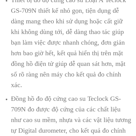
GS-709N
thiết kế nhỏ gọn, tiện dụng dễ
d
àng mang theo khi s
ử dụng hoặc cất giữ
khi kh
ông dùng t
ới, dễ d
àng thao tác giúp
b
ạn l
àm vi
ệc được nhanh ch
óng, đơn gi
ản
hơn bao giờ hết, kết quả hiển thị tr
ên m
ặt
đồng hồ điện tử gi
úp d
ễ quan s
át hơn, m
ặt
số r
õ ràng nên máy cho k
ết quả đo ch
ính
xác.
Đồng hồ đo độ cứng cao su Teclock GS-
709N
đo được độ cứng của c
ác ch
ất liệu
như cao su mềm, nhựa v
à các v
ật liệu tương
tự Digital durometer, cho kết quả đo ch
ính