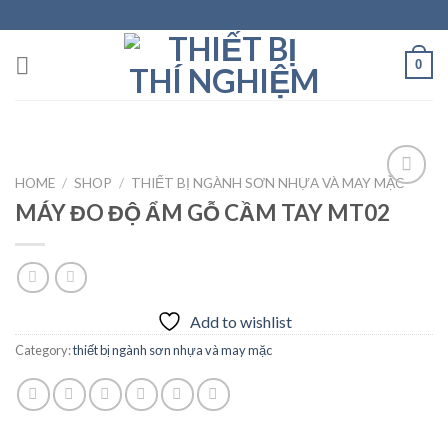
Skip
to
content
0
HOME
/
SHOP
/
THIẾT BỊ NGÀNH SƠN NHỰA VÀ MAY MẶC
MÁY ĐO ĐỘ ẨM GỖ CẦM TAY MT02
Add to
wishlist
Add to wishlist
Category:
thiết bị ngành sơn nhựa và may mặc