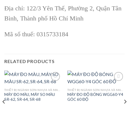
Địa chỉ: 122/3 Yên Thế, Phường 2, Quận Tân
Bình, Thành phố Hồ Chí Minh
Mã số thuế: 0315733184
RELATED PRODUCTS
THIẾT BỊ NGÀNH SƠN NHỰA VÀ MAY MẶC
THIẾT BỊ NGÀNH SƠN NHỰA VÀ MAY MẶC
MÁY ĐO MÀU, MÁY SO MÀU
MÁY ĐO ĐỘ BÓNG WGG60-Y4
Add to
Add to
SR-62, SR-64, SR-68
GÓC 60 ĐỘ
wishlist
wishlist