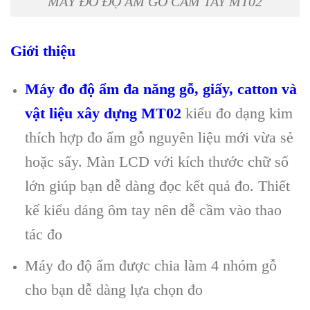
MÁY ĐO ĐỘ ẨM GỖ CẦM TAY MT02
Giới thiệu
Máy đo độ ẩm đa năng gỗ, giấy, catton và
vật liệu xây dựng MT02
kiểu đo dạng kim
th
ích h
ợp đo ẩm gỗ nguy
ên li
ệu mới vừa sẻ
hoặc sấy. M
àn LCD v
ới k
ích thư
ớc chữ số
lớn gi
úp b
ạn dễ d
àng đ
ọc kết quả đo. Thiết
kế kiểu d
áng ôm tay nên d
ễ cầm v
ào thao
tác đo
Máy đo độ ẩm đư
ợc chia l
àm 4 nhóm g
ỗ
cho bạn dễ d
àng l
ựa chọn đo