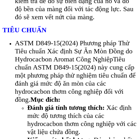
kiểm tra để đo sự biến dạng của n
ó và đo
đ
ộ bền của m
àng đ
ối với t
ác đ
ộng lực. Sau
đ
ó s
ẽ xem vết nứt của m
àng.
TIÊU CHUẨN
ASTM D849-15(2024) Phương pháp Thử
Tiêu chuẩn Xác định Sự Ăn Mòn Đồng do
Hydrocacbon Aromat Công Nghiệp
Tiêu
chuẩn ASTM D849-15(2024) này cung cấp
một phương pháp thử nghiệm tiêu chuẩn để
đánh giá mức độ ăn mòn của các
hydrocacbon thơm công nghiệp đối với
đồng.
Mục đích:
Đánh giá tính tương thích:
Xác định
mức độ tương thích của các
hydrocacbon thơm công nghiệp với các
vật liệu chứa đồng.