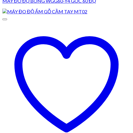
MÁY ĐO ĐỘ BÓNG WGG60-Y4 GÓC 60 ĐỘ