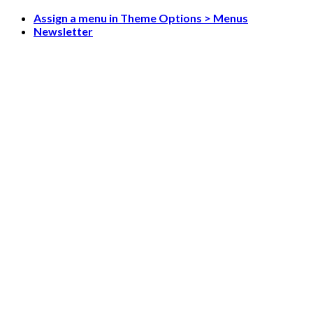
Skip
Assign a menu in Theme Options > Menus
to
Newsletter
content