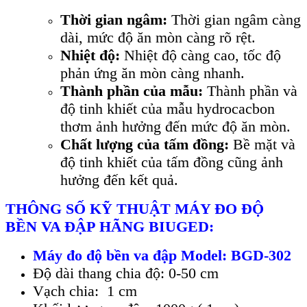
Thời gian ngâm:
Thời gian ngâm càng
dài, mức độ ăn mòn càng rõ rệt.
Nhiệt độ:
Nhiệt độ càng cao, tốc độ
phản ứng ăn mòn càng nhanh.
Thành phần của mẫu:
Thành phần và
độ tinh khiết của mẫu hydrocacbon
thơm ảnh hưởng đến mức độ ăn mòn.
Chất lượng của tấm đồng:
Bề mặt và
độ tinh khiết của tấm đồng cũng ảnh
hưởng đến kết quả.
THÔNG S
Ố KỸ THUẬT M
ÁY ĐO Đ
Ộ
BỀN
VA ĐẬP
H
ÃNG BIUGED:
Máy đo độ bền va đập Model: BGD-302
Đ
ộ dài thang chia độ
: 0-50 cm
V
ạ
ch chia: 1 cm