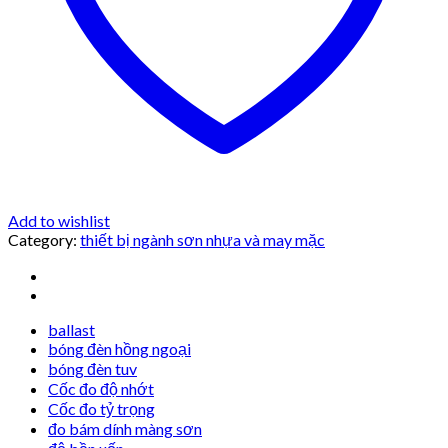
Add to wishlist
Category:
thiết bị ngành sơn nhựa và may mặc
ballast
bóng đèn hồng ngoại
bóng đèn tuv
Cốc đo độ nhớt
Cốc đo tỷ trọng
đo bám dính màng sơn