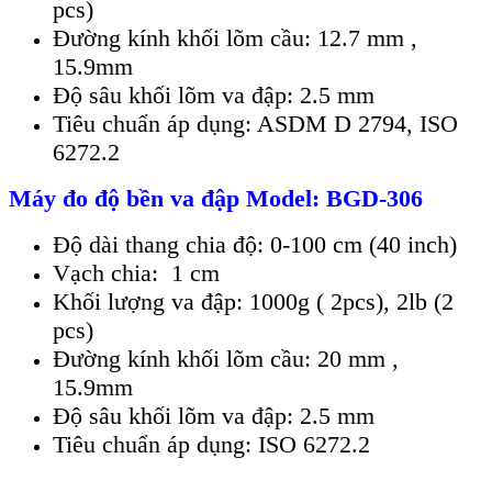
pcs)
Đườ
ng kính kh
ố
i lõm c
ầ
u: 12.7 mm ,
15.9mm
Đ
ộ
sâu kh
ố
i lõm va đ
ậ
p: 2.5 mm
Tiêu chu
ẩ
n áp d
ụ
ng: ASDM D 2794, ISO
6272.2
Máy đo độ bền va đập Model: BGD-306
Đ
ộ dài thang chia độ
: 0-100 cm (40 inch)
V
ạ
ch chia: 1 cm
Kh
ối lượ
ng va đ
ậ
p: 1000g ( 2pcs), 2lb (2
pcs)
Đườ
ng kính kh
ố
i lõm c
ầ
u: 20 mm ,
15.9mm
Đ
ộ
sâu kh
ố
i lõm va đ
ậ
p: 2.5 mm
Tiêu chu
ẩ
n áp d
ụ
ng: ISO 6272.2