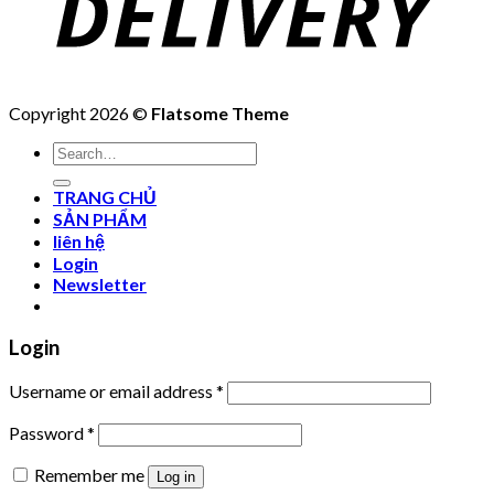
Copyright 2026 ©
Flatsome Theme
Search
for:
TRANG CHỦ
SẢN PHẨM
liên hệ
Login
Newsletter
Login
Username or email address
*
Password
*
Remember me
Log in