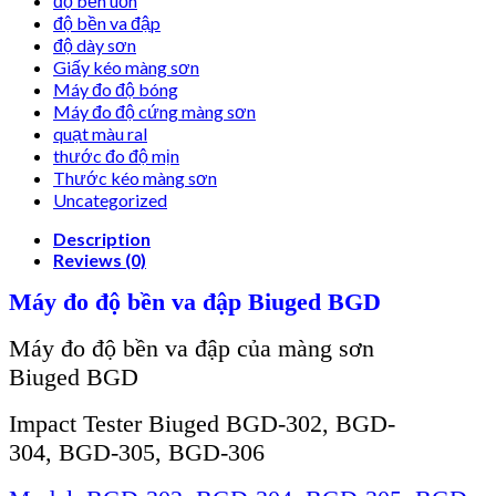
độ bền uốn
độ bền va đập
độ dày sơn
Giấy kéo màng sơn
Máy đo độ bóng
Máy đo độ cứng màng sơn
quạt màu ral
thước đo độ mịn
Thước kéo màng sơn
Uncategorized
Description
Reviews (0)
Máy đo độ bền va đập
Biuged
BGD
Máy đo độ bền va đập của màng sơn
Biuged BGD
Impact Tester
Biuged BGD-302,
BGD-
304
,
BGD-305, BGD-306