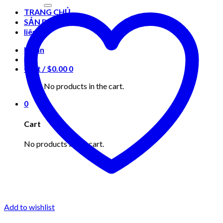
for:
TRANG CHỦ
SẢN PHẨM
liên hệ
Login
Cart /
$
0.00
0
No products in the cart.
0
Cart
No products in the cart.
Add to wishlist