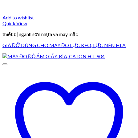
Add to wishlist
Quick View
thiết bị ngành sơn nhựa và may mặc
GIÁ ĐỠ DÙNG CHO MÁY ĐO LỰC KÉO, LỰC NÉN HLA