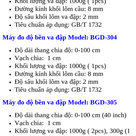
Kh
ối lượ
ng va đ
ậ
p: 1000g ( 1pcs)
Đườ
ng kính kh
ố
i lõm c
ầ
u: 8 mm
Đ
ộ
sâu kh
ố
i lõm va đ
ậ
p: 2 mm
Tiêu chu
ẩ
n áp d
ụ
ng: GB/T 1732
Máy đo độ bền va đập Model: BGD-304
Đ
ộ dài thang chia độ
: 0-100 cm
V
ạ
ch chia: 1 cm
Kh
ối lượ
ng va đ
ậ
p: 1000g ( 1pcs)
Đườ
ng kính kh
ố
i lõm c
ầ
u: 8 mm
Đ
ộ
sâu kh
ố
i lõm va đ
ậ
p: 2 mm
Tiêu chu
ẩ
n áp d
ụ
ng: GB/T 1732
Máy đo độ bền va đập Model: BGD-305
Đ
ộ dài thang chia độ
: 0-100 cm (40 inch)
V
ạ
ch chia: 1 cm
Kh
ối lượ
ng va đ
ậ
p: 1000g ( 2pcs), 300g (1