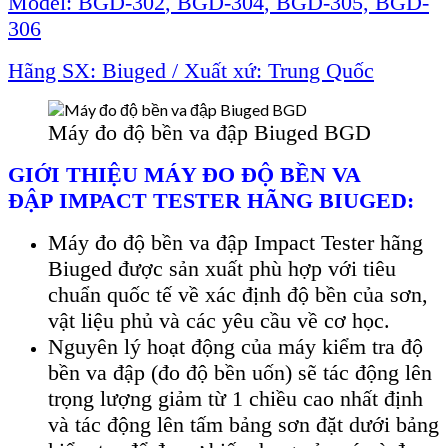
Model: BGD-302
,
BGD-304
,
BGD-305, BGD-
306
Hãng SX: Biuged / Xu
ất xứ: Trung Quốc
Máy đo độ bền va đập Biuged BGD
GIỚI THIỆU M
ÁY ĐO Đ
Ộ BỀN
VA
ĐẬP
IMPACT TESTER H
ÃNG BIUGED:
Máy đo đ
ộ bền
va đập
Impact Tester h
ãng
Biuged đư
ợc sản xuất ph
ù h
ợp với ti
êu
chu
ẩn quốc tế về x
ác đ
ịnh độ bền của sơn,
vật liệu phủ v
à các yêu c
ầu về cơ học.
Nguy
ên lý ho
ạt động của m
áy ki
ểm tra độ
bền va đập (đo độ bền uốn) sẽ t
ác đ
ộng l
ên
tr
ọng lượng giảm từ 1 chiều cao nhất định
v
à tác đ
ộng l
ên t
ấm bảng sơn đặt dưới bảng