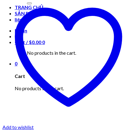
for:
TRANG CHỦ
SẢN PHẨM
liên hệ
Login
Cart /
$
0.00
0
No products in the cart.
0
Cart
No products in the cart.
Add to wishlist