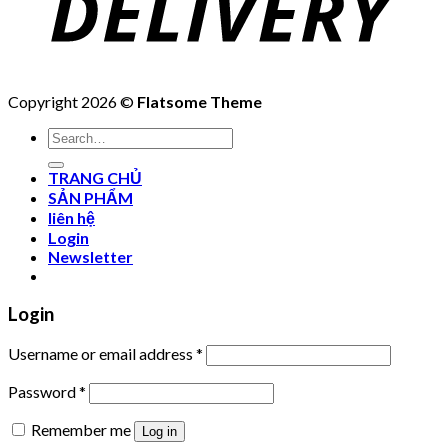
Copyright 2026 ©
Flatsome Theme
Search
for:
TRANG CHỦ
SẢN PHẨM
liên hệ
Login
Newsletter
Login
Username or email address
*
Password
*
Remember me
Log in