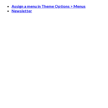
Skip
Assign a menu in Theme Options > Menus
to
Newsletter
content