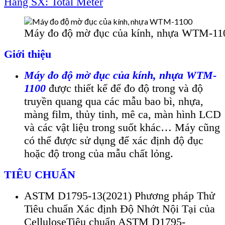
Hãng SX: Total Meter
Máy đo độ mờ đục của kính, nhựa WTM-11
Giới thiệu
Máy đo đ
ộ mờ đục của k
ính, nh
ựa WTM-
1100
được thiết kế để đo độ trong v
à đ
ộ
truyền quang qua c
ác m
ẫu bao b
ì, nh
ựa,
m
àng film, th
ủy tinh, m
ê ca, màn hình LCD
và các v
ật liệu trong suốt kh
ác… Máy cũng
có th
ể được sử dụng để x
ác đ
ịnh độ đục
hoặc độ trong của mẫu chất lỏng.
TIÊU CHUẨN
ASTM D1795-13(2021) Phương pháp Thử
Tiêu chuẩn Xác định Độ Nhớt Nội Tại của
Cellulose
Tiêu chuẩn ASTM D1795-