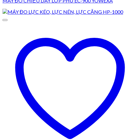
MÁY ĐO CHIỀU DÀY LỚP PHỦ EC-900 YOWEXA