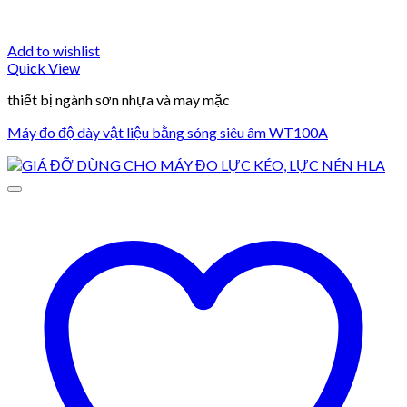
Add to wishlist
Quick View
thiết bị ngành sơn nhựa và may mặc
Máy đo độ dày vật liệu bằng sóng siêu âm WT100A