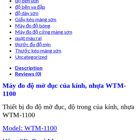
độ bền uốn
độ bền va đập
độ dày sơn
Giấy kéo màng sơn
Máy đo độ bóng
Máy đo độ cứng màng sơn
quạt màu ral
thước đo độ mịn
Thước kéo màng sơn
Uncategorized
Description
Reviews (0)
Máy đo độ mờ đục của kính, nhựa WTM-
1100
Thiết bị đo độ mờ đục, độ trong của kính, nhựa
WTM-1100
Model: WTM-1100