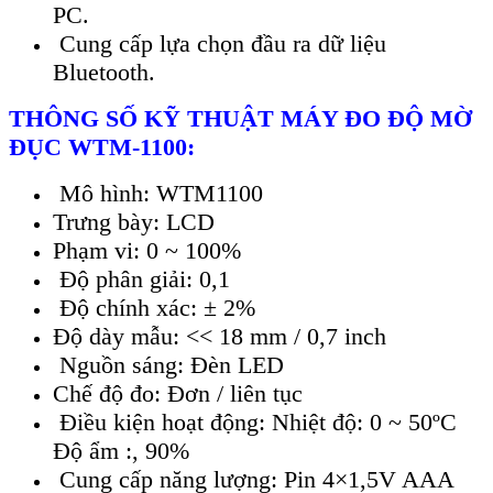
PC.
Cung cấp lựa chọn đầu ra dữ liệu
Bluetooth.
TH
ÔNG S
Ố KỸ THUẬT M
ÁY ĐO Đ
Ộ MỜ
ĐỤC WTM-1100:
Mô hình: WTM1100
Trưng bày: LCD
Phạm vi: 0 ~ 100%
Độ phân giải: 0,1
Độ chính xác: ± 2%
Độ dày mẫu: << 18 mm / 0,7 inch
Nguồn sáng: Đèn LED
Chế độ đo: Đơn / liên tục
Điều kiện hoạt động: Nhiệt độ: 0 ~ 50ºC
Độ ẩm :, 90%
Cung cấp năng lượng: Pin 4×1,5V AAA