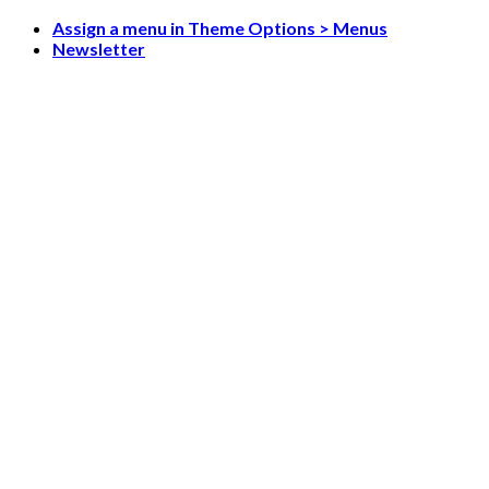
Skip
Assign a menu in Theme Options > Menus
to
Newsletter
content