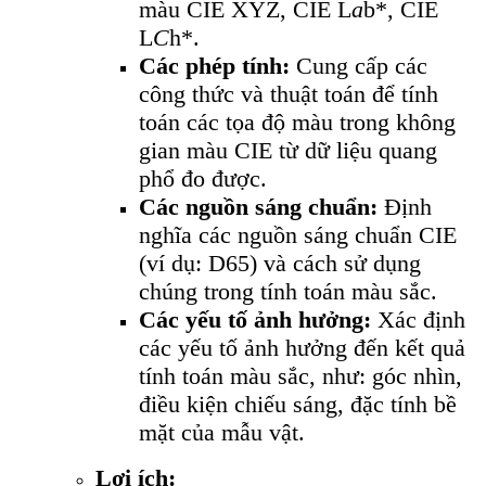
màu CIE XYZ, CIE L
a
b*, CIE
L
C
h*.
Các phép tính:
Cung cấp các
công thức và thuật toán để tính
toán các tọa độ màu trong không
gian màu CIE từ dữ liệu quang
phổ đo được.
Các nguồn sáng chuẩn:
Định
nghĩa các nguồn sáng chuẩn CIE
(ví dụ: D65) và cách sử dụng
chúng trong tính toán màu sắc.
Các yếu tố ảnh hưởng:
Xác định
các yếu tố ảnh hưởng đến kết quả
tính toán màu sắc, như: góc nhìn,
điều kiện chiếu sáng, đặc tính bề
mặt của mẫu vật.
Lợi ích: