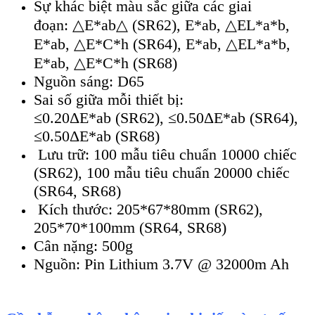
Sự khác biệt màu sắc giữa các giai
đoạn: △E*ab△ (SR62), E*ab, △EL*a*b,
E*ab, △E*C*h (SR64), E*ab, △EL*a*b,
E*ab, △E*C*h (SR68)
Nguồn sáng: D65
Sai số giữa mỗi thiết bị:
≤0.20ΔE*ab (SR62), ≤0.50ΔE*ab (SR64),
≤0.50ΔE*ab (SR68)
Lưu trữ: 100 mẫu tiêu chuẩn 10000 chiếc
(SR62), 100 mẫu tiêu chuẩn 20000 chiếc
(SR64, SR68)
Kích thước: 205*67*80mm (SR62),
205*70*100mm (SR64, SR68)
Cân nặng: 500g
Nguồn: Pin Lithium 3.7V @ 32000m Ah