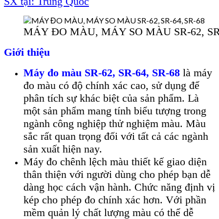
SX tại: Trung Quốc
MÁY ĐO MÀU, MÁY SO MÀU SR-62, SR-
Giới thiệu
Máy đo màu SR-62, SR-64, SR-68
là máy
đo màu có đ
ộ ch
ính xác cao, s
ử dụng để
ph
ân tích s
ự kh
ác bi
ệt của sản phẩm. L
à
m
ột sản phẩm mang t
ính bi
ểu tượng trong
ng
ành công nghi
ệp thử nghiệm m
àu. Màu
s
ắc rất quan trọng đối với tất cả c
ác ngành
s
ản xuất hiện nay.
M
áy đo chênh l
ệch m
àu thi
ết kế giao diện
th
ân thi
ện với người d
ùng cho phép b
ạn dễ
d
àng h
ọc c
ách v
ận h
ành. Ch
ức năng định vị
k
ép cho phép đo chính xác hơn. V
ới phần
mềm quản l
ý ch
ất lượng m
àu có th
ể dễ