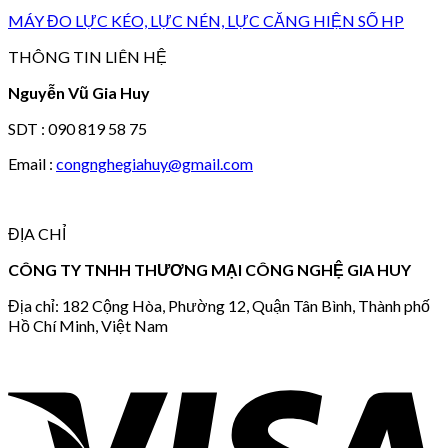
MÁY ĐO LỰC KÉO, LỰC NÉN, LỰC CĂNG HIỆN SỐ HP
THÔNG TIN LIÊN HỆ
Nguyễn Vũ Gia Huy
SDT : 090 819 58 75
Email :
congnghegiahuy@gmail.com
ĐỊA CHỈ
CÔNG TY TNHH THƯƠNG MẠI CÔNG NGHỆ GIA HUY
Địa chỉ: 182 Cộng Hòa, Phường 12, Quận Tân Bình, Thành phố
Hồ Chí Minh, Việt Nam