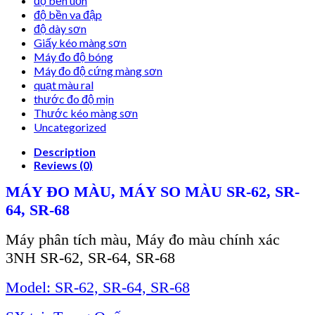
độ bền uốn
độ bền va đập
độ dày sơn
Giấy kéo màng sơn
Máy đo độ bóng
Máy đo độ cứng màng sơn
quạt màu ral
thước đo độ mịn
Thước kéo màng sơn
Uncategorized
Description
Reviews (0)
MÁY ĐO MÀU, MÁY SO MÀU SR-62, SR-
64, SR-68
Máy phân tích màu, Máy đo màu chính xác
3NH SR-62, SR-64, SR-68
Model:
SR-62, SR-64, SR-68