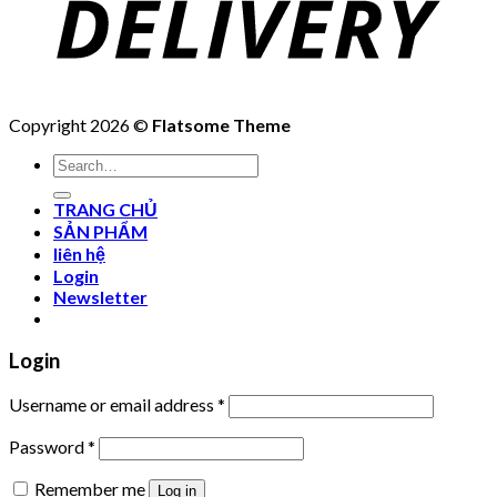
Copyright 2026 ©
Flatsome Theme
Search
for:
TRANG CHỦ
SẢN PHẨM
liên hệ
Login
Newsletter
Login
Username or email address
*
Password
*
Remember me
Log in