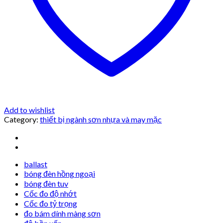
Add to wishlist
Category:
thiết bị ngành sơn nhựa và may mặc
ballast
bóng đèn hồng ngoại
bóng đèn tuv
Cốc đo độ nhớt
Cốc đo tỷ trọng
đo bám dính màng sơn