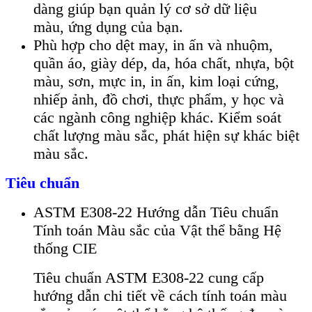
d
àng giúp b
ạn quản l
ý cơ s
ở dữ liệu
m
àu,
ứng dụng của bạn.
Ph
ù h
ợp cho dệt may, in ấn v
à nhu
ộm,
quần
áo, giày dép, da, hóa ch
ất, nhựa, bột
m
àu, sơn, m
ực in, in ấn, kim loại cứng,
nhiếp ảnh, đồ chơi, thực phẩm, y học v
à
các ngành công nghi
ệp kh
ác. Ki
ểm so
át
ch
ất lượng m
àu s
ắc, ph
át hi
ện sự kh
ác bi
ệt
m
àu s
ắc.
Tiêu chuẩn
ASTM E308-22 Hướng dẫn Tiêu chuẩn
Tính toán Màu sắc của Vật thể bằng Hệ
thống CIE
Tiêu chuẩn ASTM E308-22 cung cấp
hướng dẫn chi tiết về cách tính toán màu