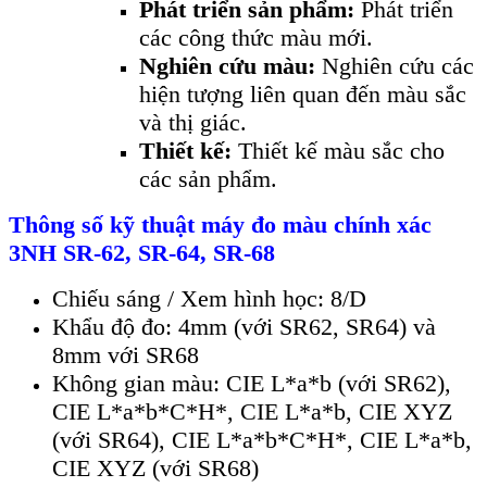
Phát triển sản phẩm:
Phát triển
các công thức màu mới.
Nghiên cứu màu:
Nghiên cứu các
hiện tượng liên quan đến màu sắc
và thị giác.
Thiết kế:
Thiết kế màu sắc cho
các sản phẩm.
Thông số kỹ thuật
máy đo màu chính xác
3NH SR-62, SR-64, SR-68
Chiếu sáng / Xem hình học: 8/D
Khẩu độ đo: 4mm (với SR62, SR64) và
8mm với SR68
Không gian màu: CIE L*a*b (với SR62),
CIE L*a*b*C*H*, CIE L*a*b, CIE XYZ
(với SR64), CIE L*a*b*C*H*, CIE L*a*b,
CIE XYZ (với SR68)