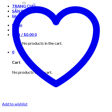
for:
TRANG CHỦ
SẢN PHẨM
liên hệ
Login
Cart /
$
0.00
0
No products in the cart.
0
Cart
No products in the cart.
Add to wishlist