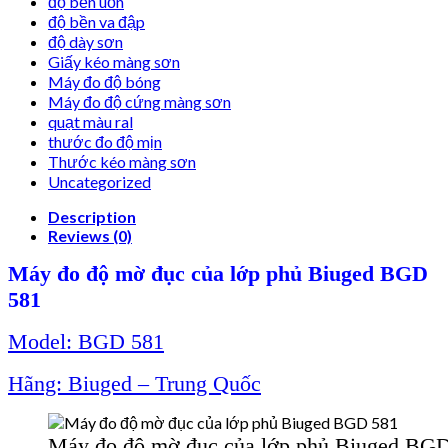
độ bền uốn
độ bền va đập
độ dày sơn
Giấy kéo màng sơn
Máy đo độ bóng
Máy đo độ cứng màng sơn
quạt màu ral
thước đo độ mịn
Thước kéo màng sơn
Uncategorized
Description
Reviews (0)
Máy đo độ mờ đục của lớp phủ Biuged BGD
581
Model: BGD 581
Hãng: Biuged – Trung Quốc
Máy đo độ mờ đục của lớp phủ Biuged BG