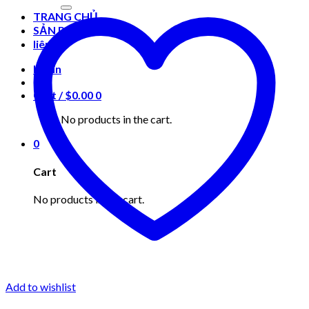
for:
TRANG CHỦ
SẢN PHẨM
liên hệ
Login
Cart /
$
0.00
0
No products in the cart.
0
Cart
No products in the cart.
Add to wishlist