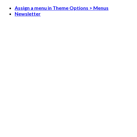
Skip
Assign a menu in Theme Options > Menus
to
Newsletter
content