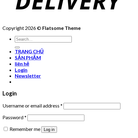
Copyright 2026 ©
Flatsome Theme
Search
for:
TRANG CHỦ
SẢN PHẨM
liên hệ
Login
Newsletter
Login
Username or email address
*
Password
*
Remember me
Log in