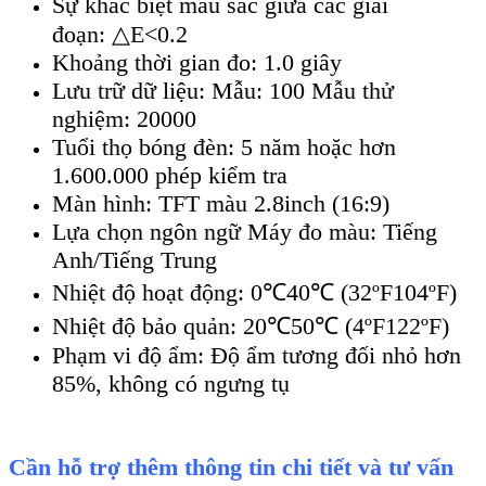
Sự khác biệt màu sắc giữa các giai
đoạn: △E<0.2
Khoảng thời gian đo: 1.0 giây
Lưu trữ dữ liệu: Mẫu: 100 Mẫu thử
nghiệm: 20000
Tuổi thọ bóng đèn: 5 năm hoặc hơn
1.600.000 phép kiểm tra
Màn hình: TFT màu 2.8inch (16:9)
Lựa chọn ngôn ngữ Máy đo màu: Tiếng
Anh/Tiếng Trung
Nhiệt độ hoạt động: 0℃40℃ (32ºF104ºF)
Nhiệt độ bảo quản: 20℃50℃ (4ºF122ºF)
Phạm vi độ ẩm: Độ ẩm tương đối nhỏ hơn
85%, không có ngưng tụ
Cần hỗ trợ thêm thông tin chi tiết và tư vấn