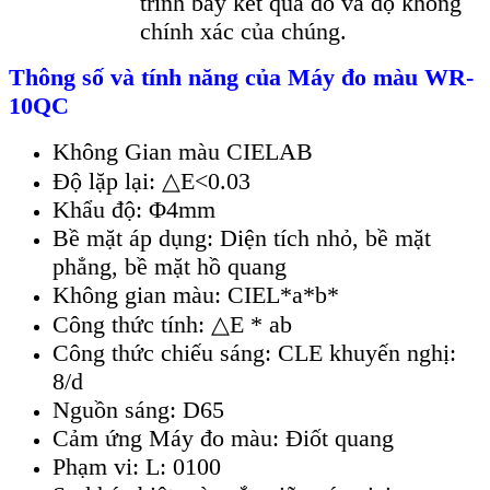
trình bày kết quả đo và độ không
chính xác của chúng.
Th
ông s
ố v
à tính năng c
ủa Máy đo màu
WR-
10QC
Không Gian màu CIELAB
Độ lặp lại: △E<0.03
Khẩu độ: Φ4mm
Bề mặt áp dụng: Diện tích nhỏ, bề mặt
phẳng, bề mặt hồ quang
Không gian màu: CIEL*a*b*
Công thức tính: △E * ab
Công thức chiếu sáng: CLE khuyến nghị:
8/d
Nguồn sáng: D65
Cảm ứng Máy đo màu: Điốt quang
Phạm vi: L: 0100