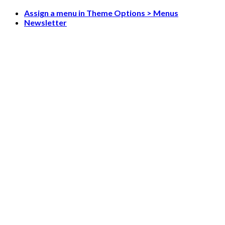
Skip
Assign a menu in Theme Options > Menus
to
Newsletter
content