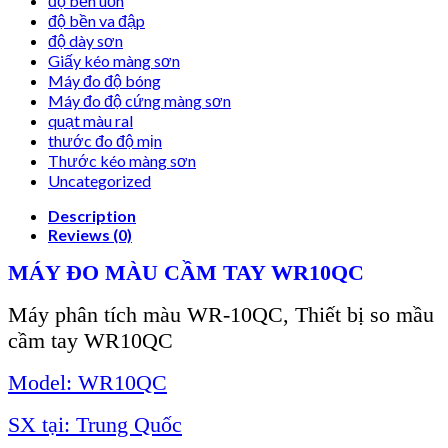
độ bền uốn
độ bền va đập
độ dày sơn
Giấy kéo màng sơn
Máy đo độ bóng
Máy đo độ cứng màng sơn
quạt màu ral
thước đo độ mịn
Thước kéo màng sơn
Uncategorized
Description
Reviews (0)
MÁY ĐO MÀU CẦM TAY WR10QC
Máy phân tích màu WR-10QC, Thiết bị so mầu
cầm tay WR10QC
Model:
WR10QC
SX tại: Trung Quốc