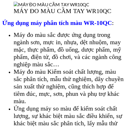
MÁY ĐO MÀU CẦM TAY WR10QC
Ứng dụng
máy phân tích màu WR-10QC
:
Máy đo màu sắc được ứng dụng trong
ngành sơn, mực in, nhựa, dệt nhuộm, may
mặc, thực phẩm, đồ uống, dược phẩm, mỹ
phẩm, điện tử, đồ chơi, và các ngành công
nghiệp màu sắc…
Máy đo màu Kiểm soát chất lượng, màu
sắc phân tích, mẫu thử nghiệm, dây chuyền
sản xuất thử nghiệm, cũng thích hợp để
tiêm đúc, mực, sơn, phun và phụ trợ khác
màu.
Ứng dụng m
áy so màu đ
ể kiểm so
át ch
ất
lượng, sự kh
ác bi
ệt m
àu s
ắc điều khiển, sự
kh
ác bi
ệt m
àu s
ắc ph
ân tích, l
ấy mẫu thử