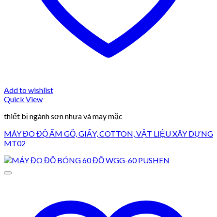
Add to wishlist
Quick View
thiết bị ngành sơn nhựa và may mặc
MÁY ĐO ĐỘ ẨM GỖ, GIẤY, COTTON, VẬT LIỆU XÂY DỰNG
MT02