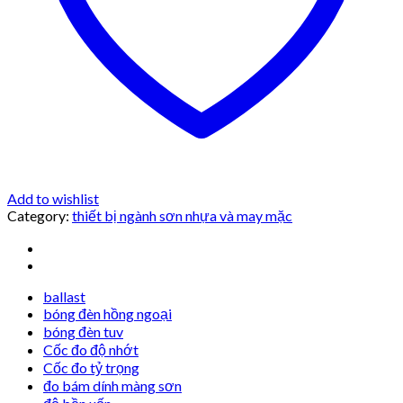
Add to wishlist
Category:
thiết bị ngành sơn nhựa và may mặc
ballast
bóng đèn hồng ngoại
bóng đèn tuv
Cốc đo độ nhớt
Cốc đo tỷ trọng
đo bám dính màng sơn