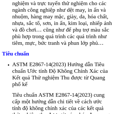
nghiệm v
à tr
ực tuyến thử nghiệm cho c
ác
ngành công nghi
ệp như dệt may, in ấn v
à
nhu
ộm, h
àng may m
ặc, gi
ày, da, hóa ch
ất,
nhựa, sắc tố, sơn, in ấn, kim loại, nhiếp ảnh
v
à đ
ồ chơi
…
cũng như để phụ trợ m
àu s
ắc
ph
ù h
ợp trong qu
á trình các quá trình như
tiêm, m
ực, bức tranh v
à phun l
ớp phủ…
Tiêu chuẩn
ASTM E2867-14(2023) Hướng dẫn Tiêu
chuẩn Ước tính Độ Không Chính Xác của
Kết quả Thử nghiệm Thu được từ Quang
phổ kế
Tiêu chuẩn ASTM E2867-14(2023) cung
cấp một hướng dẫn chi tiết về cách ước
tính độ không chính xác của các kết quả