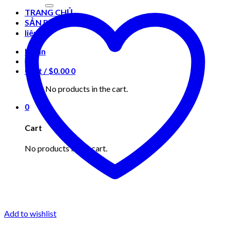
for:
TRANG CHỦ
SẢN PHẨM
liên hệ
Login
Cart /
$
0.00
0
No products in the cart.
0
Cart
No products in the cart.
Add to wishlist