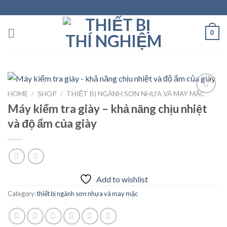
Skip
to
content
0
HOME
/
SHOP
/
THIẾT BỊ NGÀNH SƠN NHỰA VÀ MAY MẶC
Máy kiểm tra giày – khả năng chịu nhiệt
Add to
và độ ẩm của giày
wishlist
Add to wishlist
Category:
thiết bị ngành sơn nhựa và may mặc