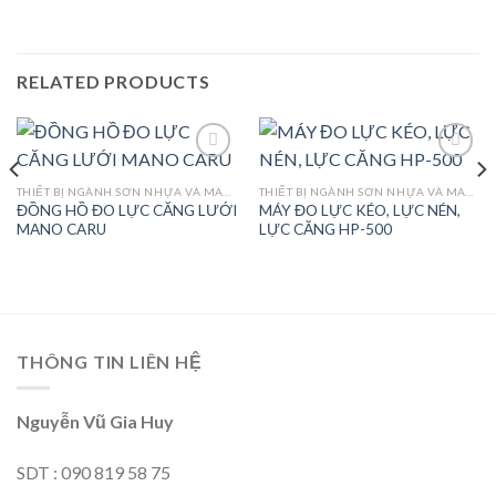
RELATED PRODUCTS
THIẾT BỊ NGÀNH SƠN NHỰA VÀ MAY MẶC
THIẾT BỊ NGÀNH SƠN NHỰA VÀ MAY MẶC
ĐỒNG HỒ ĐO LỰC CĂNG LƯỚI
MÁY ĐO LỰC KÉO, LỰC NÉN,
Add to
Add to
MANO CARU
LỰC CĂNG HP-500
wishlist
wishlist
THÔNG TIN LIÊN HỆ
Nguyễn Vũ Gia Huy
SDT : 090 819 58 75