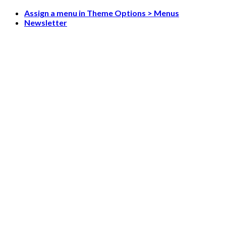
Skip
Assign a menu in Theme Options > Menus
to
Newsletter
content