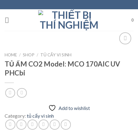
Skip
to
content
0
HOME
/
SHOP
/
TỦ CẤY VI SINH
Add to
TỦ ẤM CO2 Model: MCO 170AIC UV
wishlist
PHCbi
Add to wishlist
Category:
tủ cấy vi sinh