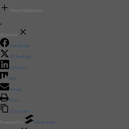
More Networks
Share via
Facebook
X (Twitter)
LinkedIn
Mix
Email
Print
Copy Link
Powered by
Social Snap