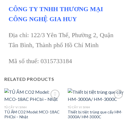
CÔNG TY TNHH THƯƠNG MẠI
CÔNG NGHỆ GIA HUY
Địa chỉ: 122/3 Yên Thế, Phường 2, Quận
Tân Bình, Thành phố Hồ Chí Minh
Mã số thuế: 0315733184
RELATED PRODUCTS
TỦ CẤY VI SINH
TỦ CẤY VI SINH
TỦ ẤM CO2 Model: MCO-18AC
Thiết bị tiệt trùng que cấy HM-
Add to
Add to
PHCbi – Nhật
3000A/ HM-3000C
wishlist
wishlist