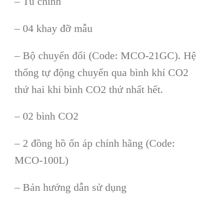
– Tủ ch
ính
– 04 khay đ
ỡ mẫu
– Bộ chuyển đổi (Code: MCO-21GC). Hệ
thống tự động chuyển qua b
ình khí CO2
th
ứ hai khi b
ình CO2 th
ứ nhất hết.
– 02 b
ình CO2
– 2 đ
ồng hồ ổn
áp chính hãng (Code:
MCO-100L)
– B
ản hướng dẫn sử dụng