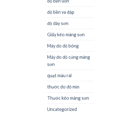
độ bền uốn
độ bền va đập
độ dày sơn
Giấy kéo màng sơn
Máy đo độ bóng
Máy đo độ cứng màng
sơn
quạt màu ral
thước đo độ mịn
Thước kéo màng sơn
Uncategorized