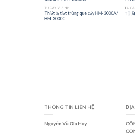
TỦ CẤY VI SINH
TỦ CẤ
Thiết bị tiệt trùng que cấy HM-3000A/
TỦ Ấ
Add to
Add to
HM-3000C
wishlist
wishlist
 thí nghiệm DH-
THÔNG TIN LIÊN HỆ
ĐỊA
Nguyễn Vũ Gia Huy
CÔN
CÔN