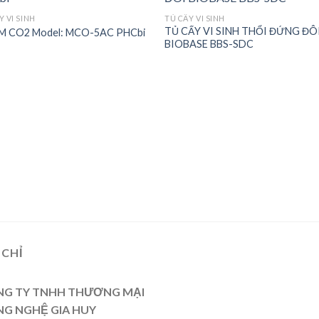
Y VI SINH
TỦ CẤY VI SINH
TỦ CẤY VI SINH THỔI ĐỨNG ĐÔ
M CO2 Model: MCO-5AC PHCbi
Add to
Add
BIOBASE BBS-SDC
wishlist
wishl
 CHỈ
G TY TNHH THƯƠNG MẠI
G NGHỆ GIA HUY