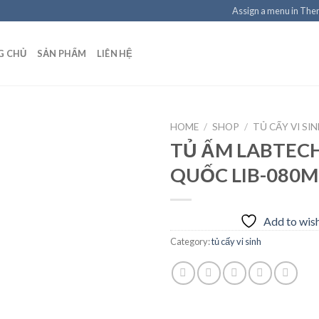
Assign a menu in Th
G CHỦ
SẢN PHẨM
LIÊN HỆ
HOME
/
SHOP
/
TỦ CẤY VI SI
TỦ ẤM LABTEC
QUỐC LIB-080M
Add to
wishlist
Add to wish
Category:
tủ cấy vi sinh