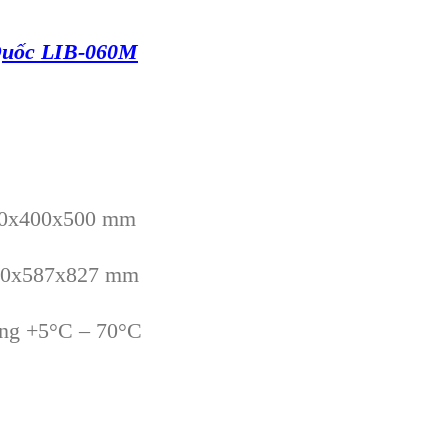
Quốc LIB-060M
400x400x500 mm
550x587x827 mm
ường +5°C – 70°C