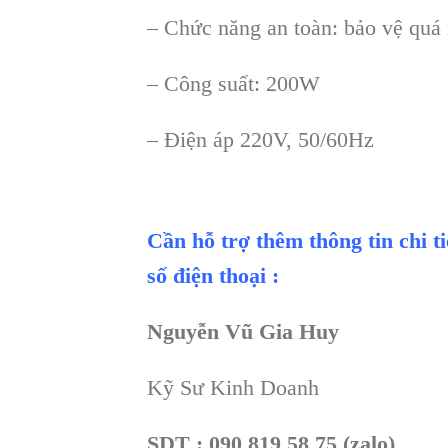
– Chức năng an toàn: bảo vệ quá 
– Công suất: 200W
– Điện áp 220V, 50/60Hz
Cần hỗ trợ thêm thông tin chi t
số điện thoại :
Nguyễn Vũ Gia Huy
Kỹ Sư Kinh Doanh
SDT : 090 819 58 75 (zalo)