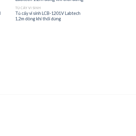
TỦ CẤY VI SINH
I
Tủ cấy vi sinh LCB-1201V Labtech
 to
Add to
1.2m dòng khí thổi đứng
ist
wishlist