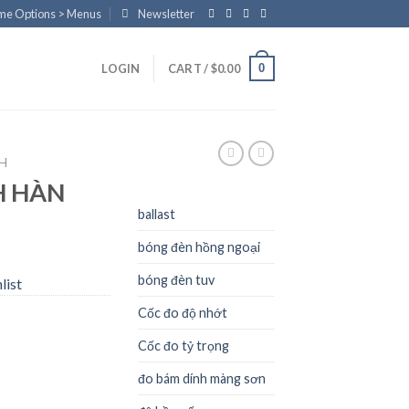
eme Options > Menus
Newsletter
0
LOGIN
CART /
$
0.00
NH
H HÀN
ballast
bóng đèn hồng ngoại
bóng đèn tuv
list
Cốc đo độ nhớt
Cốc đo tỷ trọng
đo bám dính màng sơn